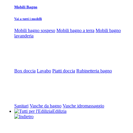
Mobili Bagno
Vai a tutti i modelli
Mobili bagno sospeso
Mobili bagno a terra
Mobili bagno
lavanderia
Box doccia
Lavabo
Piatti doccia
Rubinetteria bagno
Sanitari
Vasche da bagno
Vasche idromassaggio
Edilizia