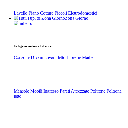
Lavello
Piano Cottura
Piccoli Elettrodomestici
Zona Giorno
Categorie ordine alfabetico
Consolle
Divani
Divani letto
Librerie
Madie
Mensole
Mobili Ingresso
Pareti Attrezzate
Poltrone
Poltrone
letto