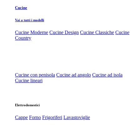
Cucine
Vai a tutti i modelli
Cucine Moderne
Cucine Design
Cucine Classiche
Cucine
Country
Cucine con penisola
Cucine ad angolo
Cucine ad isola
Cucine lineari
Elettrodomestici
Cappe
Forno
Frigoriferi
Lavastoviglie