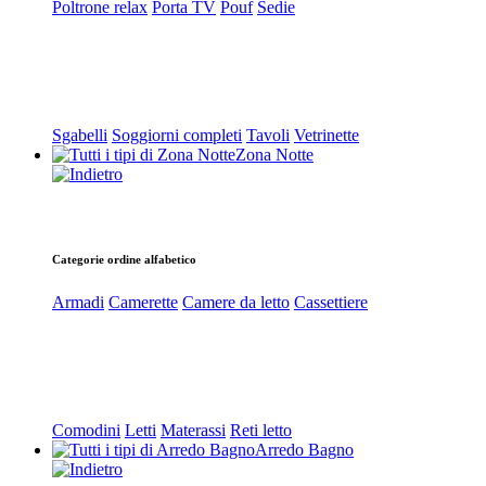
Poltrone relax
Porta TV
Pouf
Sedie
Sgabelli
Soggiorni completi
Tavoli
Vetrinette
Zona Notte
Categorie ordine alfabetico
Armadi
Camerette
Camere da letto
Cassettiere
Comodini
Letti
Materassi
Reti letto
Arredo Bagno