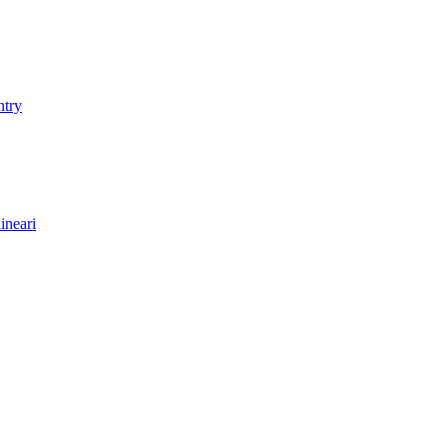
ntry
ineari