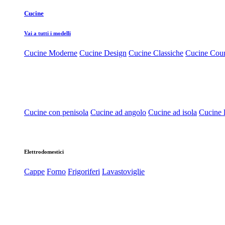
Cucine
Vai a tutti i modelli
Cucine Moderne
Cucine Design
Cucine Classiche
Cucine Cou
Cucine con penisola
Cucine ad angolo
Cucine ad isola
Cucine l
Elettrodomestici
Cappe
Forno
Frigoriferi
Lavastoviglie