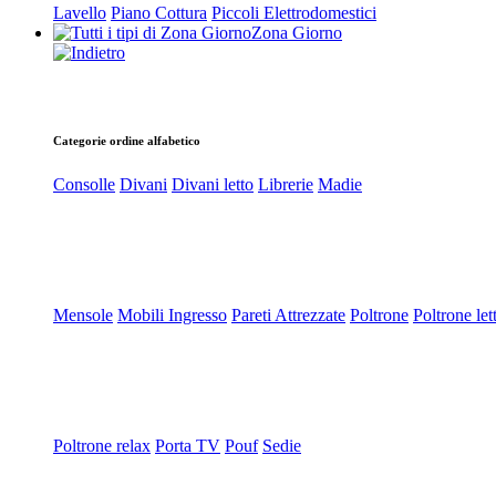
Lavello
Piano Cottura
Piccoli Elettrodomestici
Zona Giorno
Categorie ordine alfabetico
Consolle
Divani
Divani letto
Librerie
Madie
Mensole
Mobili Ingresso
Pareti Attrezzate
Poltrone
Poltrone let
Poltrone relax
Porta TV
Pouf
Sedie