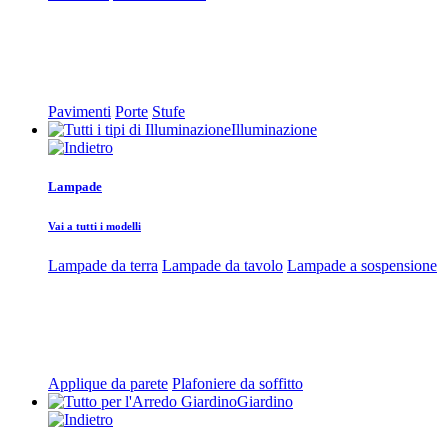
Pavimenti
Porte
Stufe
Illuminazione
Lampade
Vai a tutti i modelli
Lampade da terra
Lampade da tavolo
Lampade a sospensione
Applique da parete
Plafoniere da soffitto
Giardino