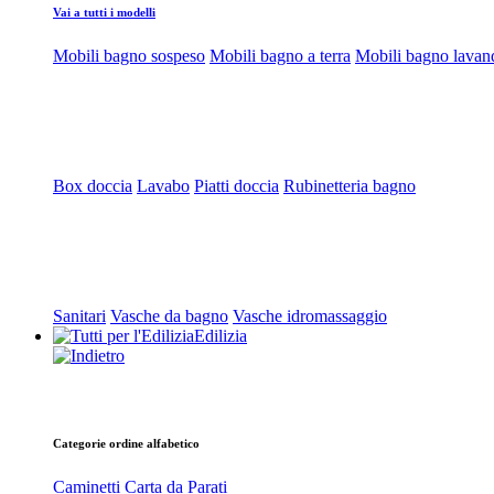
Vai a tutti i modelli
Mobili bagno sospeso
Mobili bagno a terra
Mobili bagno lavan
Box doccia
Lavabo
Piatti doccia
Rubinetteria bagno
Sanitari
Vasche da bagno
Vasche idromassaggio
Edilizia
Categorie ordine alfabetico
Caminetti
Carta da Parati