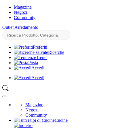
Magazine
Negozi
Community
Outlet Arredamento
Preferiti
Ricerche
Trend
Posta
Accedi
Accedi
Magazine
Negozi
Community
Cucine