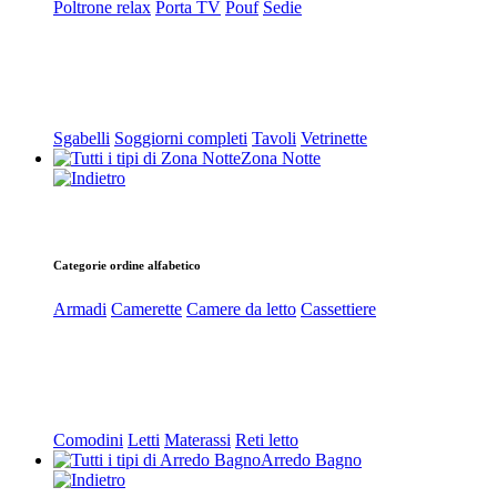
Poltrone relax
Porta TV
Pouf
Sedie
Sgabelli
Soggiorni completi
Tavoli
Vetrinette
Zona Notte
Categorie ordine alfabetico
Armadi
Camerette
Camere da letto
Cassettiere
Comodini
Letti
Materassi
Reti letto
Arredo Bagno