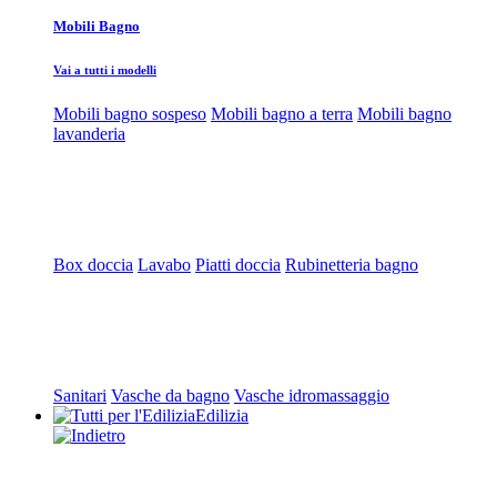
Mobili Bagno
Vai a tutti i modelli
Mobili bagno sospeso
Mobili bagno a terra
Mobili bagno
lavanderia
Box doccia
Lavabo
Piatti doccia
Rubinetteria bagno
Sanitari
Vasche da bagno
Vasche idromassaggio
Edilizia