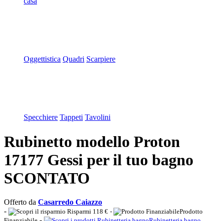
casa
Oggettistica
Quadri
Scarpiere
Specchiere
Tappeti
Tavolini
Rubinetto modello Proton
17177 Gessi per il tuo bagno
SCONTATO
Offerto da
Casarredo Caiazzo
-
Risparmi 118 €
-
Prodotto
-
Finanziabile
Rubinetteria bagno