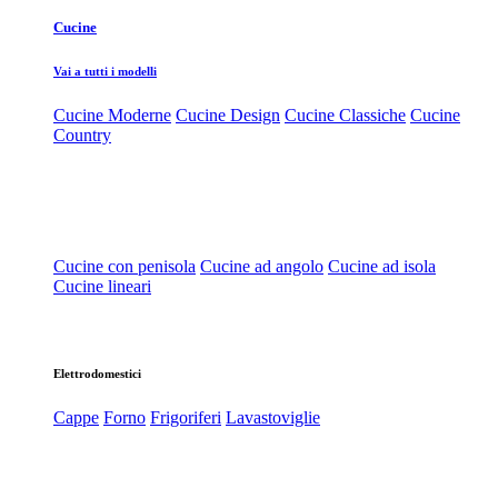
Cucine
Vai a tutti i modelli
Cucine Moderne
Cucine Design
Cucine Classiche
Cucine
Country
Cucine con penisola
Cucine ad angolo
Cucine ad isola
Cucine lineari
Elettrodomestici
Cappe
Forno
Frigoriferi
Lavastoviglie