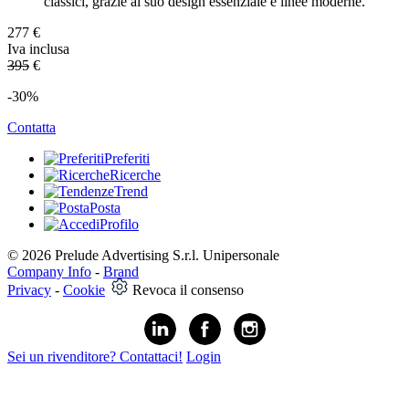
classici, grazie al suo design essenziale e linee moderne.
277
€
Iva inclusa
395
€
-30%
Contatta
Preferiti
Ricerche
Trend
Posta
Profilo
© 2026 Prelude Advertising S.r.l. Unipersonale
Company Info
-
Brand
Privacy
-
Cookie
Revoca il consenso
Sei un rivenditore? Contattaci!
Login