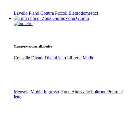
Lavello
Piano Cottura
Piccoli Elettrodomestici
Zona Giorno
Categorie ordine alfabetico
Consolle
Divani
Divani letto
Librerie
Madie
Mensole
Mobili Ingresso
Pareti Attrezzate
Poltrone
Poltrone
letto