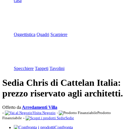
casa
Oggettistica
Quadri
Scarpiere
Specchiere
Tappeti
Tavolini
Sedia Chris di Cattelan Italia:
prezzo riservato agli architetti.
Offerto da
Arredamenti Villa
-
Visita Negozio
-
Prodotto
-
Finanziabile
Sedie
Confronta