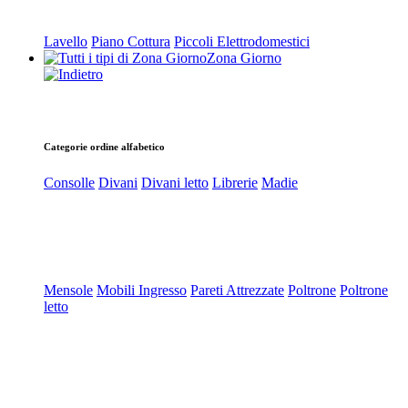
Lavello
Piano Cottura
Piccoli Elettrodomestici
Zona Giorno
Categorie ordine alfabetico
Consolle
Divani
Divani letto
Librerie
Madie
Mensole
Mobili Ingresso
Pareti Attrezzate
Poltrone
Poltrone
letto