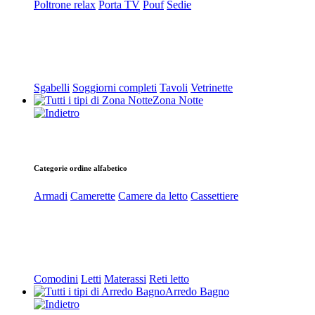
Poltrone relax
Porta TV
Pouf
Sedie
Sgabelli
Soggiorni completi
Tavoli
Vetrinette
Zona Notte
Categorie ordine alfabetico
Armadi
Camerette
Camere da letto
Cassettiere
Comodini
Letti
Materassi
Reti letto
Arredo Bagno