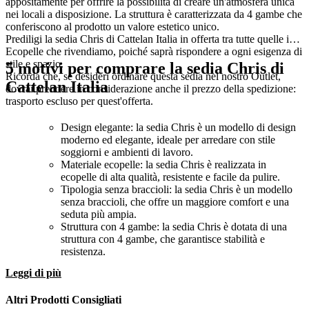
appositamente per offrire la possibilità di creare un'atmosfera unica
nei locali a disposizione. La struttura è caratterizzata da 4 gambe che
conferiscono al prodotto un valore estetico unico.
Prediligi la sedia Chris di Cattelan Italia in offerta tra tutte quelle in
Ecopelle che rivendiamo, poiché saprà rispondere a ogni esigenza di
stile e spazio.
5 motivi per comprare la sedia Chris di
Ricorda che, se desideri ordinare questa sedia nel nostro Outlet,
Cattelan Italia
dovrai prendere in considerazione anche il prezzo della spedizione:
trasporto escluso per quest'offerta.
Design elegante: la sedia Chris è un modello di design
moderno ed elegante, ideale per arredare con stile
soggiorni e ambienti di lavoro.
Materiale ecopelle: la sedia Chris è realizzata in
ecopelle di alta qualità, resistente e facile da pulire.
Tipologia senza braccioli: la sedia Chris è un modello
senza braccioli, che offre un maggiore comfort e una
seduta più ampia.
Struttura con 4 gambe: la sedia Chris è dotata di una
struttura con 4 gambe, che garantisce stabilità e
resistenza.
Spese di trasporto escluse: acquistando la sedia Chris
Leggi di più
non sono previste spese di trasporto, per un risparmio
ulteriore.
Altri Prodotti Consigliati