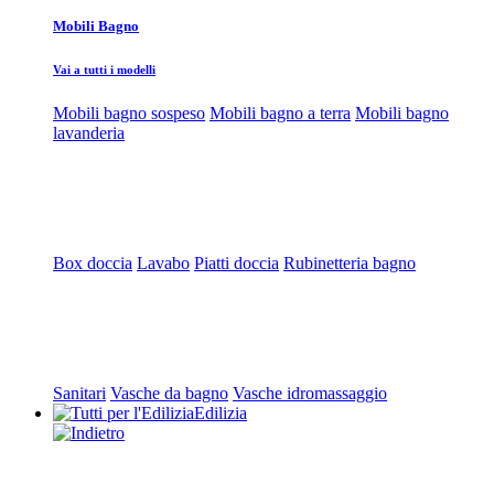
Mobili Bagno
Vai a tutti i modelli
Mobili bagno sospeso
Mobili bagno a terra
Mobili bagno
lavanderia
Box doccia
Lavabo
Piatti doccia
Rubinetteria bagno
Sanitari
Vasche da bagno
Vasche idromassaggio
Edilizia