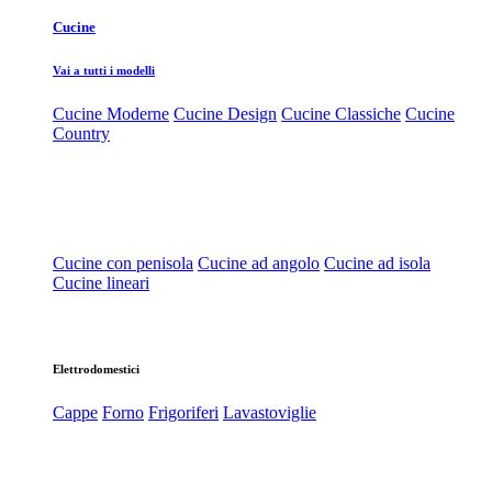
Cucine
Vai a tutti i modelli
Cucine Moderne
Cucine Design
Cucine Classiche
Cucine
Country
Cucine con penisola
Cucine ad angolo
Cucine ad isola
Cucine lineari
Elettrodomestici
Cappe
Forno
Frigoriferi
Lavastoviglie