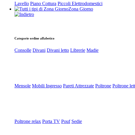
Lavello
Piano Cottura
Piccoli Elettrodomestici
Zona Giorno
Categorie ordine alfabetico
Consolle
Divani
Divani letto
Librerie
Madie
Mensole
Mobili Ingresso
Pareti Attrezzate
Poltrone
Poltrone let
Poltrone relax
Porta TV
Pouf
Sedie