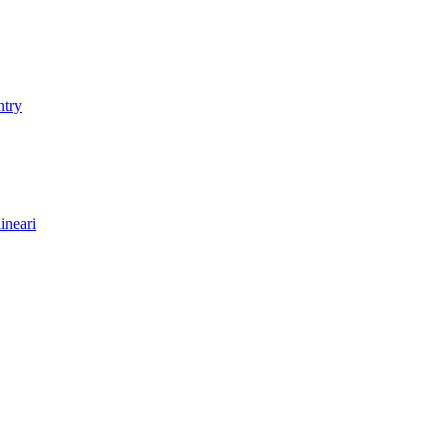
ntry
ineari