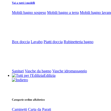
Vai a tutti i modelli
Mobili bagno sospeso
Mobili bagno a terra
Mobili bagno lavan
Box doccia
Lavabo
Piatti doccia
Rubinetteria bagno
Sanitari
Vasche da bagno
Vasche idromassaggio
Edilizia
Categorie ordine alfabetico
Caminetti
Carta da Parati