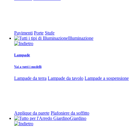
Pavimenti
Porte
Stufe
Illuminazione
Lampade
Vai a tutti i modelli
Lampade da terra
Lampade da tavolo
Lampade a sospensione
Applique da parete
Plafoniere da soffitto
Giardino