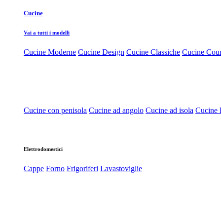
Cucine
Vai a tutti i modelli
Cucine Moderne
Cucine Design
Cucine Classiche
Cucine Cou
Cucine con penisola
Cucine ad angolo
Cucine ad isola
Cucine l
Elettrodomestici
Cappe
Forno
Frigoriferi
Lavastoviglie