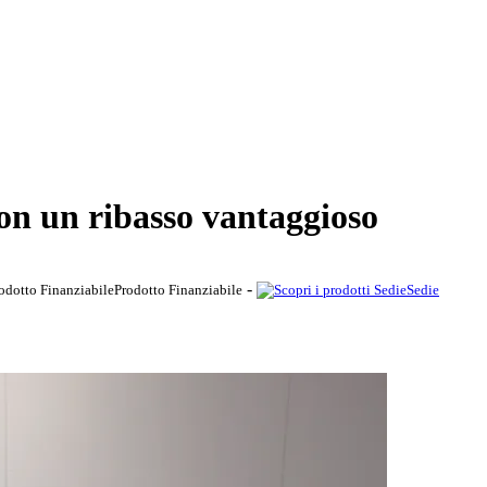
n un ribasso vantaggioso
-
Prodotto Finanziabile
Sedie