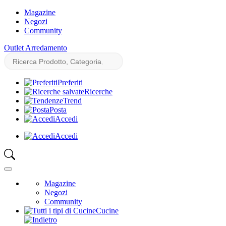
Magazine
Negozi
Community
Outlet Arredamento
Preferiti
Ricerche
Trend
Posta
Accedi
Accedi
Magazine
Negozi
Community
Cucine