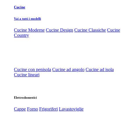
Cucine
Vai a tutti i modelli
Cucine Moderne
Cucine Design
Cucine Classiche
Cucine
Country
Cucine con penisola
Cucine ad angolo
Cucine ad isola
Cucine lineari
Elettrodomestici
Cappe
Forno
Frigoriferi
Lavastoviglie