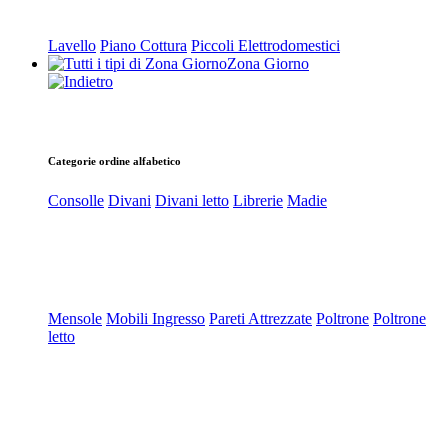
Lavello
Piano Cottura
Piccoli Elettrodomestici
Zona Giorno
Categorie ordine alfabetico
Consolle
Divani
Divani letto
Librerie
Madie
Mensole
Mobili Ingresso
Pareti Attrezzate
Poltrone
Poltrone
letto