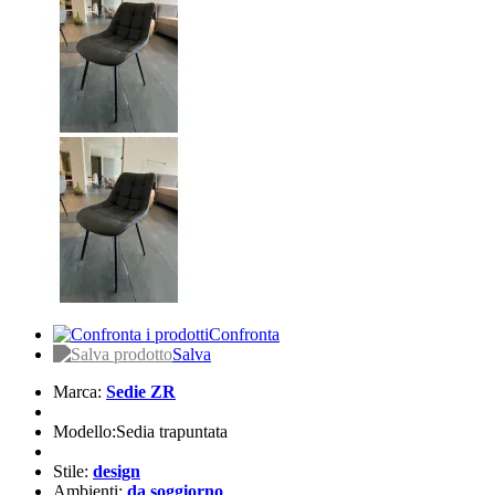
Confronta
Salva
Marca:
Sedie ZR
Modello:Sedia trapuntata
Stile:
design
Ambienti:
da soggiorno