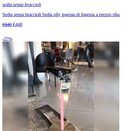
sedia senza braccioli
Sedia senza braccioli Sedia olly ingenia di Ingenia a prezzo riba
€640
€448
-25%