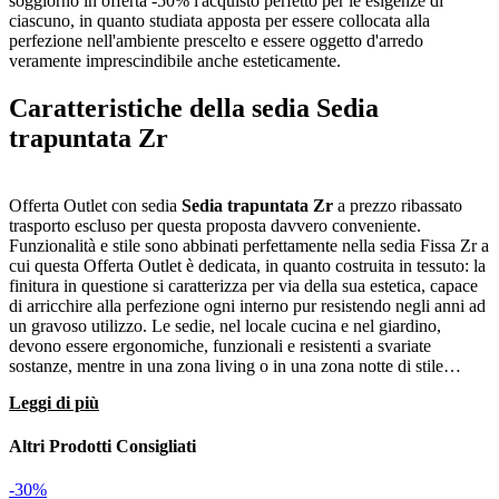
soggiorno in offerta -50% l'acquisto perfetto per le esigenze di
ciascuno, in quanto studiata apposta per essere collocata alla
perfezione nell'ambiente prescelto e essere oggetto d'arredo
veramente imprescindibile anche esteticamente.
Caratteristiche della sedia Sedia
trapuntata Zr
Offerta Outlet con sedia
Sedia trapuntata Zr
a prezzo ribassato
trasporto escluso per questa proposta davvero conveniente.
Funzionalità e stile sono abbinati perfettamente nella sedia Fissa Zr a
cui questa Offerta Outlet è dedicata, in quanto costruita in tessuto: la
finitura in questione si caratterizza per via della sua estetica, capace
di arricchire alla perfezione ogni interno pur resistendo negli anni ad
un gravoso utilizzo. Le sedie, nel locale cucina e nel giardino,
devono essere ergonomiche, funzionali e resistenti a svariate
sostanze, mentre in una zona living o in una zona notte di stile
contemporaneo oppure classico, dovranno definire lo stile del locale
Leggi di più
grazie a linee essenziali o sinuose; per merito della pluriennale
competenza Zr nel campo dell'arredamento, la sedia
Sedia
trapuntata
da soggiorno che fa per te è disponibile qui a prezzo
Altri Prodotti Consigliati
scontato. Se adori le peculiari atmosfere che rendono riconoscibile
un interno in stile design, opta per questa sedia: il modello proposto
-30%