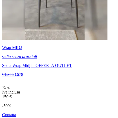
Wrap MIDJ
sedia senza braccioli
Sedia Wrap Midj in OFFERTA OUTLET
€1.355
€678
75
€
Iva inclusa
150
€
-50%
Contatta