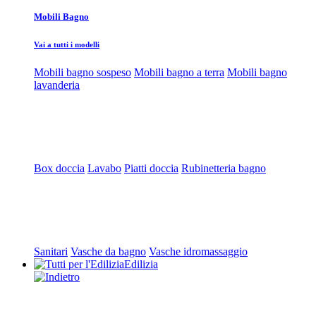
Mobili Bagno
Vai a tutti i modelli
Mobili bagno sospeso
Mobili bagno a terra
Mobili bagno
lavanderia
Box doccia
Lavabo
Piatti doccia
Rubinetteria bagno
Sanitari
Vasche da bagno
Vasche idromassaggio
Edilizia