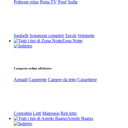
Poltrone relax
Porta TV
Pouf
Sedie
Sgabelli
Soggiorni completi
Tavoli
Vetrinette
Zona Notte
Categorie ordine alfabetico
Armadi
Camerette
Camere da letto
Cassettiere
Comodini
Letti
Materassi
Reti letto
Arredo Bagno