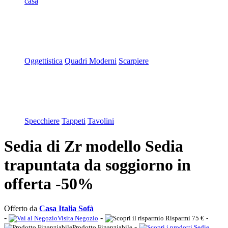
casa
Oggettistica
Quadri Moderni
Scarpiere
Specchiere
Tappeti
Tavolini
Sedia di Zr modello Sedia
trapuntata da soggiorno in
offerta -50%
Offerto da
Casa Italia Sofà
-
-
Visita Negozio
Risparmi 75 €
-
-
Prodotto Finanziabile