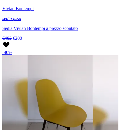
Vivian Bontempi
sedia fissa
Sedia Vivian Bontempi a prezzo scontato
€402
€200
-40%