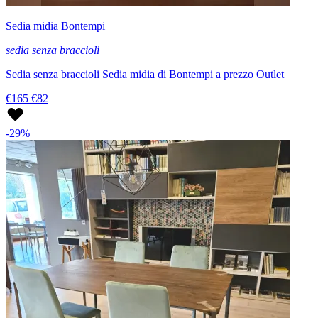
Sedia midia Bontempi
sedia senza braccioli
Sedia senza braccioli Sedia midia di Bontempi a prezzo Outlet
€165
€82
-29%