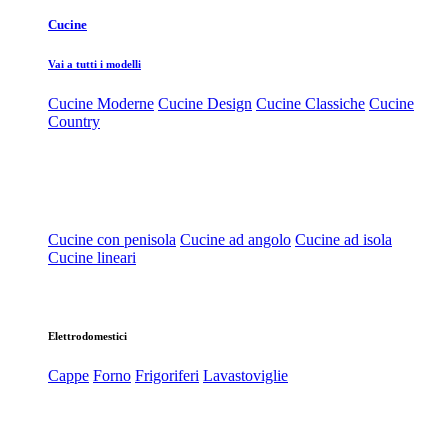
Cucine
Vai a tutti i modelli
Cucine Moderne
Cucine Design
Cucine Classiche
Cucine
Country
Cucine con penisola
Cucine ad angolo
Cucine ad isola
Cucine lineari
Elettrodomestici
Cappe
Forno
Frigoriferi
Lavastoviglie