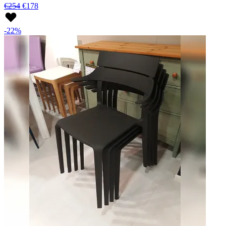
€254
€178
-22%