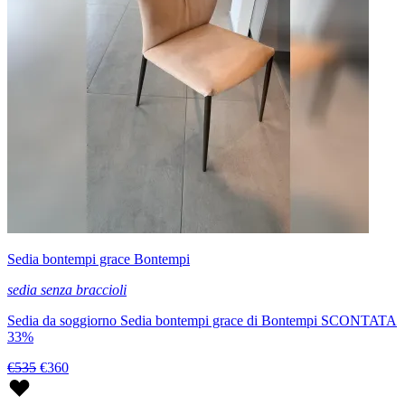
Sedia bontempi grace Bontempi
sedia senza braccioli
Sedia da soggiorno Sedia bontempi grace di Bontempi SCONTATA
33%
€535
€360