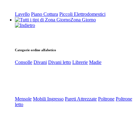
Lavello
Piano Cottura
Piccoli Elettrodomestici
Zona Giorno
Categorie ordine alfabetico
Consolle
Divani
Divani letto
Librerie
Madie
Mensole
Mobili Ingresso
Pareti Attrezzate
Poltrone
Poltrone
letto