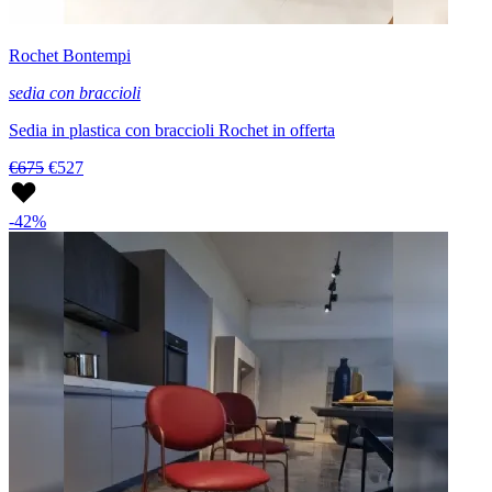
Rochet Bontempi
sedia con braccioli
Sedia in plastica con braccioli Rochet in offerta
€675
€527
-42%