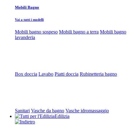
Mobili Bagno
Vai a tutti i modelli
Mobili bagno sospeso
Mobili bagno a terra
Mobili bagno
lavanderia
Box doccia
Lavabo
Piatti doccia
Rubinetteria bagno
Sanitari
Vasche da bagno
Vasche idromassaggio
Edilizia