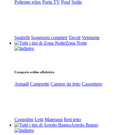
Poltrone relax
Porta TV
Pouf
Sedie
Sgabelli
Soggiorni completi
Tavoli
Vetrinette
Zona Notte
Categorie ordine alfabetico
Armadi
Camerette
Camere da letto
Cassettiere
Comodini
Letti
Materassi
Reti letto
Arredo Bagno