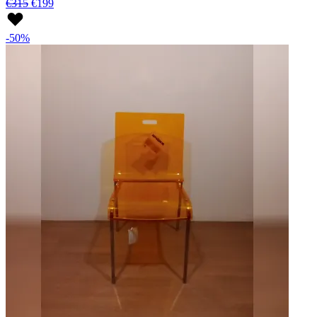
€315
€199
-50%