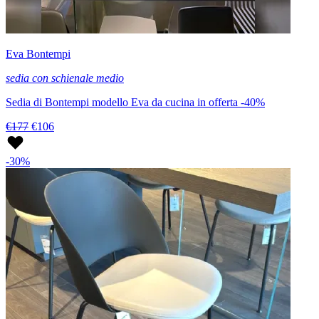
Eva Bontempi
sedia con schienale medio
Sedia di Bontempi modello Eva da cucina in offerta -40%
€177
€106
-30%