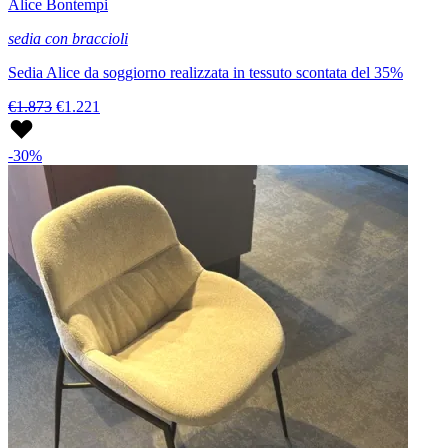
Alice Bontempi
sedia con braccioli
Sedia Alice da soggiorno realizzata in tessuto scontata del 35%
€1.873
€1.221
-30%