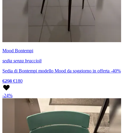
Mood Bontempi
sedia senza braccioli
Sedia di Bontempi modello Mood da soggiorno in offerta -40%
€298
€180
-24%