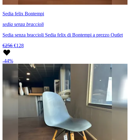
Sedia felix Bontempi
sedia senza braccioli
Sedia senza braccioli Sedia felix di Bontempi a prezzo Outlet
€256
€128
-44%