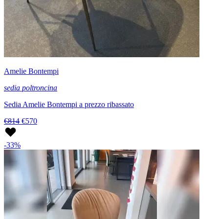
Amelie Bontempi
sedia poltroncina
Sedia Amelie Bontempi a prezzo ribassato
€814
€570
-33%