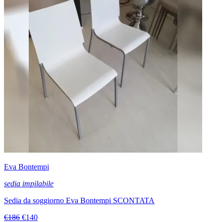
Eva Bontempi
sedia impilabile
Sedia da soggiorno Eva Bontempi SCONTATA
€186
€140