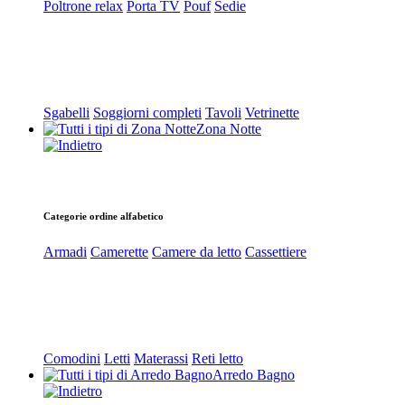
Poltrone relax
Porta TV
Pouf
Sedie
Sgabelli
Soggiorni completi
Tavoli
Vetrinette
Zona Notte
Categorie ordine alfabetico
Armadi
Camerette
Camere da letto
Cassettiere
Comodini
Letti
Materassi
Reti letto
Arredo Bagno