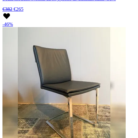
€382
€265
-46%