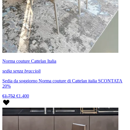
Norma couture Cattelan Italia
sedia senza braccioli
Sedia da soggiorno Norma couture di Cattelan italia SCONTATA
20%
€1.752
€1.400