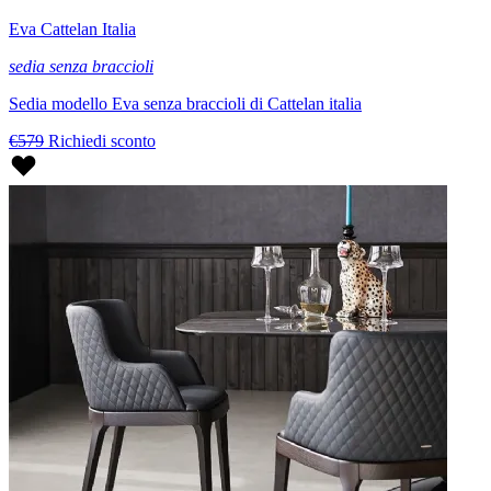
Eva Cattelan Italia
sedia senza braccioli
Sedia modello Eva senza braccioli di Cattelan italia
€579
Richiedi sconto