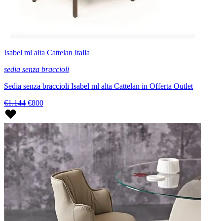
Isabel ml alta Cattelan Italia
sedia senza braccioli
Sedia senza braccioli Isabel ml alta Cattelan in Offerta Outlet
€1.144
€800