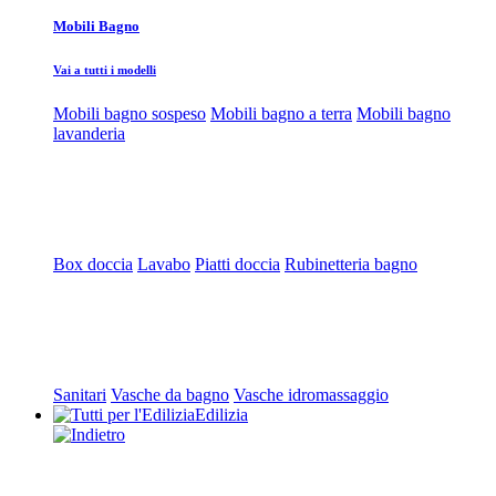
Mobili Bagno
Vai a tutti i modelli
Mobili bagno sospeso
Mobili bagno a terra
Mobili bagno
lavanderia
Box doccia
Lavabo
Piatti doccia
Rubinetteria bagno
Sanitari
Vasche da bagno
Vasche idromassaggio
Edilizia