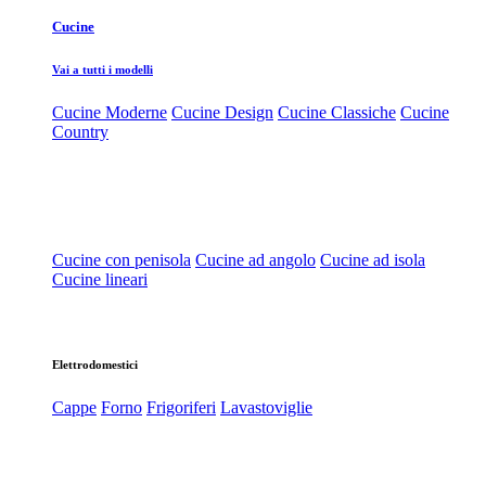
Cucine
Vai a tutti i modelli
Cucine Moderne
Cucine Design
Cucine Classiche
Cucine
Country
Cucine con penisola
Cucine ad angolo
Cucine ad isola
Cucine lineari
Elettrodomestici
Cappe
Forno
Frigoriferi
Lavastoviglie