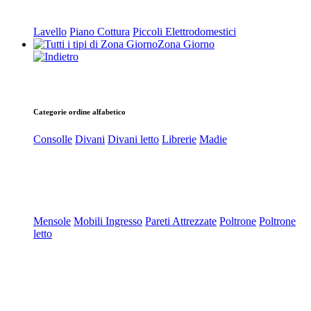
Lavello
Piano Cottura
Piccoli Elettrodomestici
Zona Giorno
Categorie ordine alfabetico
Consolle
Divani
Divani letto
Librerie
Madie
Mensole
Mobili Ingresso
Pareti Attrezzate
Poltrone
Poltrone
letto