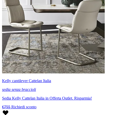
Kelly cantilever Cattelan Italia
sedia senza braccioli
Sedia Kelly Cattelan Italia in Offerta Outlet. Risparmia!
€755
Richiedi sconto