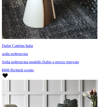
Dafne Cattelan Italia
sedia poltroncina
Sedia poltroncina modello Dafne a prezzo riservato
€935
Richiedi sconto