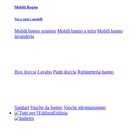
Mobili Bagno
Vai a tutti i modelli
Mobili bagno sospeso
Mobili bagno a terra
Mobili bagno
lavanderia
Box doccia
Lavabo
Piatti doccia
Rubinetteria bagno
Sanitari
Vasche da bagno
Vasche idromassaggio
Edilizia