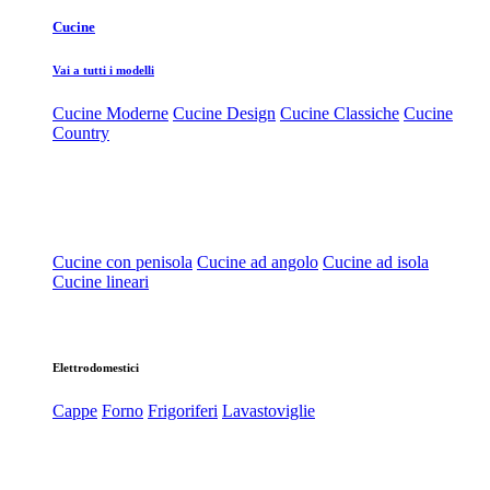
Cucine
Vai a tutti i modelli
Cucine Moderne
Cucine Design
Cucine Classiche
Cucine
Country
Cucine con penisola
Cucine ad angolo
Cucine ad isola
Cucine lineari
Elettrodomestici
Cappe
Forno
Frigoriferi
Lavastoviglie