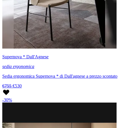
Supernova * Dall'Agnese
sedia ergonomica
Sedia ergonomica Supernova * di Dall'agnese a prezzo scontato
€755
€530
-30%