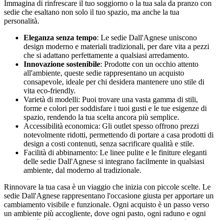
Immagina di rinfrescare il tuo soggiorno o la tua sala da pranzo con
sedie che esaltano non solo il tuo spazio, ma anche la tua
personalità.
Eleganza senza tempo
: Le sedie Dall'Agnese uniscono
design moderno e materiali tradizionali, per dare vita a pezzi
che si adattano perfettamente a qualsiasi arredamento.
Innovazione sostenibile
: Prodotte con un occhio attento
all'ambiente, queste sedie rappresentano un acquisto
consapevole, ideale per chi desidera mantenere uno stile di
vita eco-friendly.
Varietà di modelli: Puoi trovare una vasta gamma di stili,
forme e colori per soddisfare i tuoi gusti e le tue esigenze di
spazio, rendendo la tua scelta ancora più semplice.
Accessibilità economica: Gli outlet spesso offrono prezzi
notevolmente ridotti, permettendo di portare a casa prodotti di
design a costi contenuti, senza sacrificare qualità e stile.
Facilità di abbinamento: Le linee pulite e le finiture eleganti
delle sedie Dall'Agnese si integrano facilmente in qualsiasi
ambiente, dal moderno al tradizionale.
Rinnovare la tua casa è un viaggio che inizia con piccole scelte. Le
sedie Dall'Agnese rappresentano l'occasione giusta per apportare un
cambiamento visibile e funzionale. Ogni acquisto è un passo verso
un ambiente più accogliente, dove ogni pasto, ogni raduno e ogni