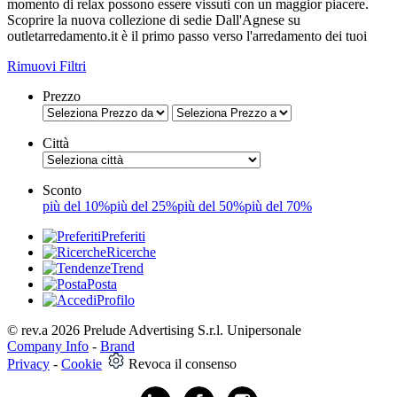
momento di relax possono essere vissuti con un maggior piacere.
Scoprire la nuova collezione di sedie Dall'Agnese su
outletarredamento.it è il primo passo verso l'arredamento dei tuoi
Rimuovi Filtri
Prezzo
Città
Sconto
più del 10%
più del 25%
più del 50%
più del 70%
Preferiti
Ricerche
Trend
Posta
Profilo
© rev.a 2026 Prelude Advertising S.r.l. Unipersonale
Company Info
-
Brand
Privacy
-
Cookie
Revoca il consenso