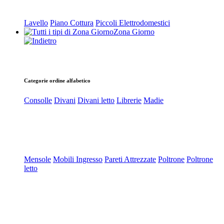
Lavello
Piano Cottura
Piccoli Elettrodomestici
Zona Giorno
Categorie ordine alfabetico
Consolle
Divani
Divani letto
Librerie
Madie
Mensole
Mobili Ingresso
Pareti Attrezzate
Poltrone
Poltrone
letto