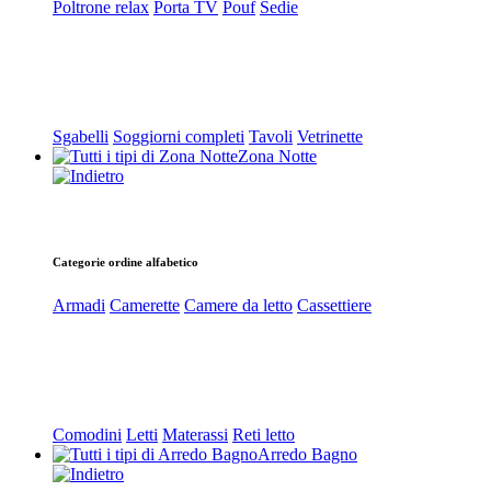
Poltrone relax
Porta TV
Pouf
Sedie
Sgabelli
Soggiorni completi
Tavoli
Vetrinette
Zona Notte
Categorie ordine alfabetico
Armadi
Camerette
Camere da letto
Cassettiere
Comodini
Letti
Materassi
Reti letto
Arredo Bagno