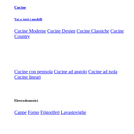
Cucine
Vai a tutti i modelli
Cucine Moderne
Cucine Design
Cucine Classiche
Cucine
Country
Cucine con penisola
Cucine ad angolo
Cucine ad isola
Cucine lineari
Elettrodomestici
Cappe
Forno
Frigoriferi
Lavastoviglie