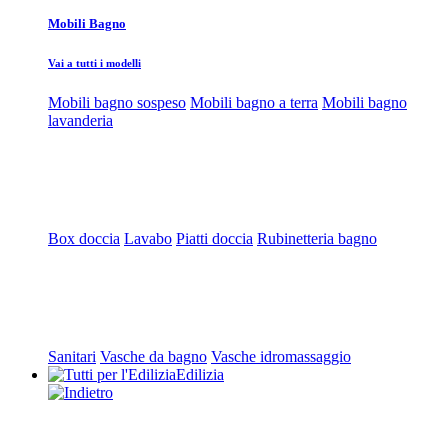
Mobili Bagno
Vai a tutti i modelli
Mobili bagno sospeso
Mobili bagno a terra
Mobili bagno
lavanderia
Box doccia
Lavabo
Piatti doccia
Rubinetteria bagno
Sanitari
Vasche da bagno
Vasche idromassaggio
Edilizia