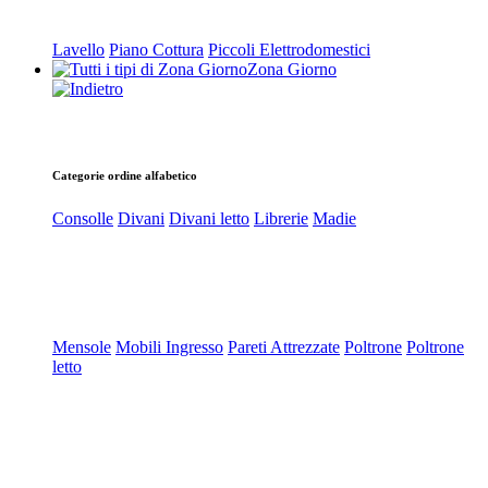
Lavello
Piano Cottura
Piccoli Elettrodomestici
Zona Giorno
Categorie ordine alfabetico
Consolle
Divani
Divani letto
Librerie
Madie
Mensole
Mobili Ingresso
Pareti Attrezzate
Poltrone
Poltrone
letto