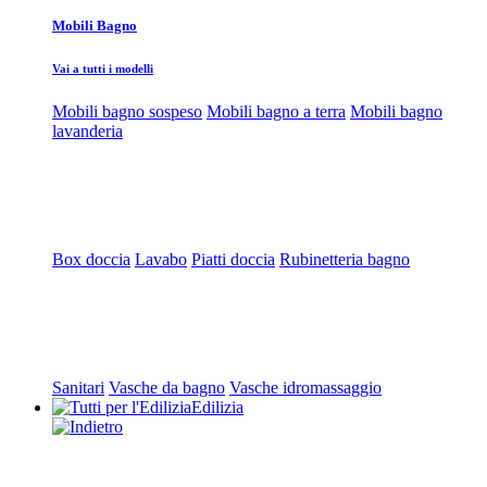
Mobili Bagno
Vai a tutti i modelli
Mobili bagno sospeso
Mobili bagno a terra
Mobili bagno
lavanderia
Box doccia
Lavabo
Piatti doccia
Rubinetteria bagno
Sanitari
Vasche da bagno
Vasche idromassaggio
Edilizia