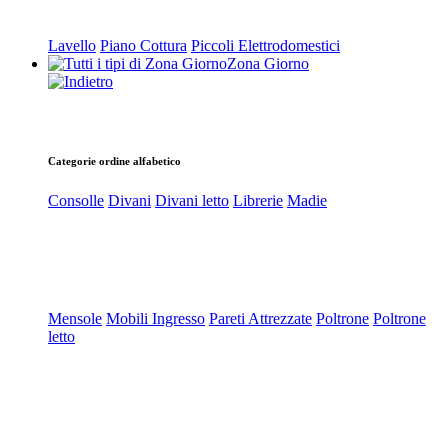
Lavello
Piano Cottura
Piccoli Elettrodomestici
Zona Giorno
Categorie ordine alfabetico
Consolle
Divani
Divani letto
Librerie
Madie
Mensole
Mobili Ingresso
Pareti Attrezzate
Poltrone
Poltrone
letto