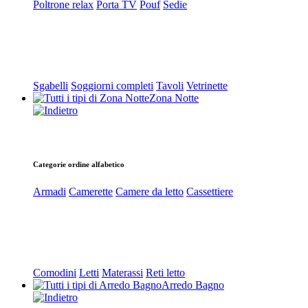
Poltrone relax
Porta TV
Pouf
Sedie
Sgabelli
Soggiorni completi
Tavoli
Vetrinette
Zona Notte
Categorie ordine alfabetico
Armadi
Camerette
Camere da letto
Cassettiere
Comodini
Letti
Materassi
Reti letto
Arredo Bagno