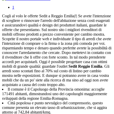
1
Cogli al volo le offerte Sedit a Reggio Emilia|!| Se avete l'intenzione
di scegliere o rinnovare l'arredo dell'abitazione senza costi esagerati
e assicurandovi qualità e design dei produttori italiani, guardate le
offerte che presentiamo. Sul nostro sito i migliori rivenditori di
mobili offrono prodotti a prezzo conveniente per cambio mostra.
Scoprite il nostro portale web e individuate il tipo di arredi che avete
l'intenzione di comprare o la firma o la zona più comoda per voi.
risparmiando tempo e denaro quando preferite avrete la possibilità di
conoscere l'arredamento che cercate. Dopo mettetevi in contatto con
il rivenditore che li offre con forte sconto. In tal modo prenderete
accordi per acquistarli. Oggi è possibile progettare casa con ottimi
mobili di grande qualità: guardate l'outlet
Sedit
Reggio Emilia
. Gli
arredi sono scontati fino al 70% sul costo di listino per cambio
mostra nelle esposizioni. E dunque si potranno avere in casa vostra
mobili che da un po' siete alla ricerca di ma sino ad oggi non avete
acquistato a causa del costo troppo alto.
Il comune è il Capoluogo della Provincia omonima: accoglie
171491 abitanti, dimostrandosi uno dei capoluoghi maggiormente
sviluppati della regione Emilia-Romagna.
Città popolosa e punto nevralgico del comprensorio, questo
comune presenta un elevato tasso di urbanizzazione, che si aggira
attorno ai 742,84 abitanti/kmq.