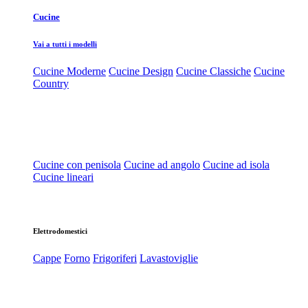
Cucine
Vai a tutti i modelli
Cucine Moderne
Cucine Design
Cucine Classiche
Cucine
Country
Cucine con penisola
Cucine ad angolo
Cucine ad isola
Cucine lineari
Elettrodomestici
Cappe
Forno
Frigoriferi
Lavastoviglie