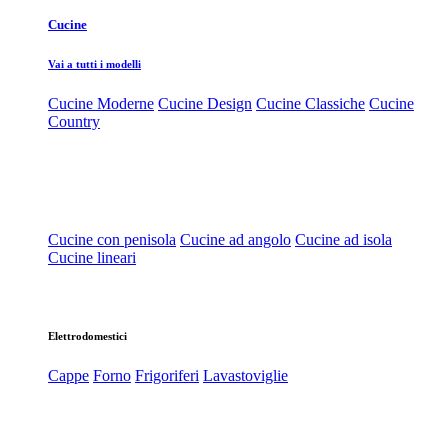
Cucine
Vai a tutti i modelli
Cucine Moderne
Cucine Design
Cucine Classiche
Cucine
Country
Cucine con penisola
Cucine ad angolo
Cucine ad isola
Cucine lineari
Elettrodomestici
Cappe
Forno
Frigoriferi
Lavastoviglie