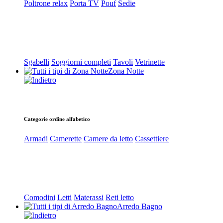
Poltrone relax
Porta TV
Pouf
Sedie
Sgabelli
Soggiorni completi
Tavoli
Vetrinette
Zona Notte
Categorie ordine alfabetico
Armadi
Camerette
Camere da letto
Cassettiere
Comodini
Letti
Materassi
Reti letto
Arredo Bagno