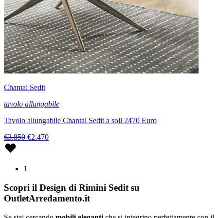
Chantal Sedit
tavolo allungabile
Tavolo allungabile Chantal Sedit a soli 2470 Euro
€3.850
€2.470
1
Scopri il Design di Rimini Sedit su
OutletArredamento.it
Se stai cercando
mobili eleganti
che si integrino perfettamente con il