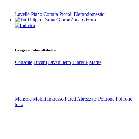
Lavello
Piano Cottura
Piccoli Elettrodomestici
Zona Giorno
Categorie ordine alfabetico
Consolle
Divani
Divani letto
Librerie
Madie
Mensole
Mobili Ingresso
Pareti Attrezzate
Poltrone
Poltrone
letto