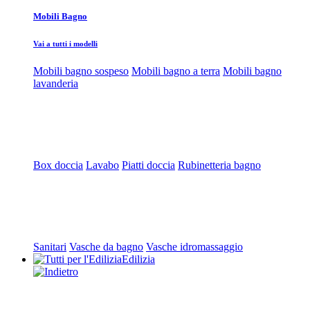
Mobili Bagno
Vai a tutti i modelli
Mobili bagno sospeso
Mobili bagno a terra
Mobili bagno
lavanderia
Box doccia
Lavabo
Piatti doccia
Rubinetteria bagno
Sanitari
Vasche da bagno
Vasche idromassaggio
Edilizia