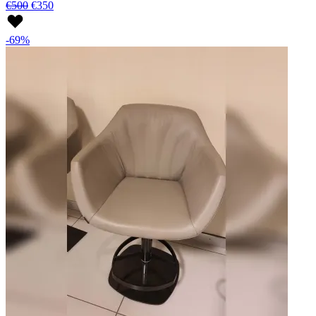
€500
€350
-69%