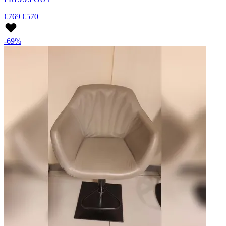
€769
€570
-69%