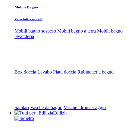
Mobili Bagno
Vai a tutti i modelli
Mobili bagno sospeso
Mobili bagno a terra
Mobili bagno
lavanderia
Box doccia
Lavabo
Piatti doccia
Rubinetteria bagno
Sanitari
Vasche da bagno
Vasche idromassaggio
Edilizia