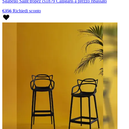
Sgabello Saint tropez cs1879 Calligaris a prezzo ribassato
€356
Richiedi sconto