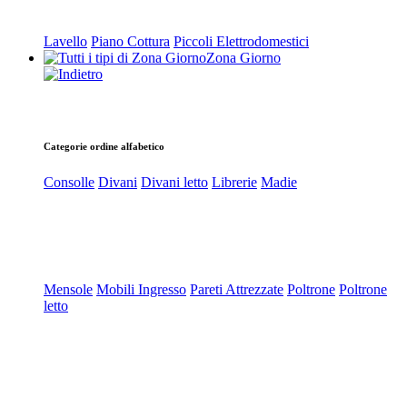
Lavello
Piano Cottura
Piccoli Elettrodomestici
Zona Giorno
Categorie ordine alfabetico
Consolle
Divani
Divani letto
Librerie
Madie
Mensole
Mobili Ingresso
Pareti Attrezzate
Poltrone
Poltrone
letto