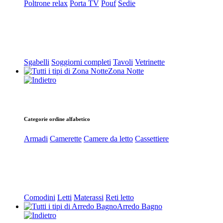
Poltrone relax
Porta TV
Pouf
Sedie
Sgabelli
Soggiorni completi
Tavoli
Vetrinette
Zona Notte
Categorie ordine alfabetico
Armadi
Camerette
Camere da letto
Cassettiere
Comodini
Letti
Materassi
Reti letto
Arredo Bagno