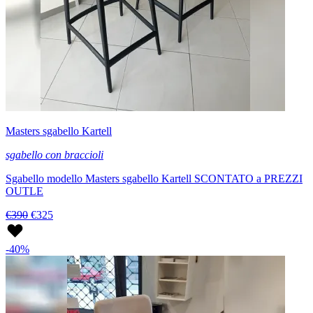
Masters sgabello Kartell
sgabello con braccioli
Sgabello modello Masters sgabello Kartell SCONTATO a PREZZI
OUTLE
€390
€325
-40%