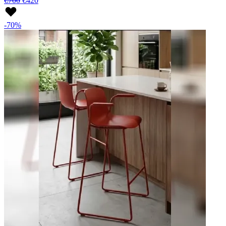
€700
€420
-70%