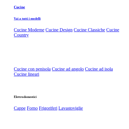
Cucine
Vai a tutti i modelli
Cucine Moderne
Cucine Design
Cucine Classiche
Cucine
Country
Cucine con penisola
Cucine ad angolo
Cucine ad isola
Cucine lineari
Elettrodomestici
Cappe
Forno
Frigoriferi
Lavastoviglie