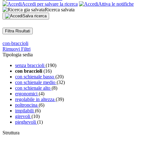
Accedi per salvare la ricerca
Attiva le notifiche
Ricerca salvata
Salva ricerca
Filtra Risultati
con-braccioli
Rimuovi Filtri
Tipologia sedia
senza braccioli
(190)
con braccioli
(16)
con schienale basso
(20)
con schienale medio
(32)
con schienale alto
(8)
ergonomici
(4)
regolabile in altezza
(39)
poltroncina
(6)
impilabili
(6)
girevoli
(10)
pieghevoli
(1)
Struttura