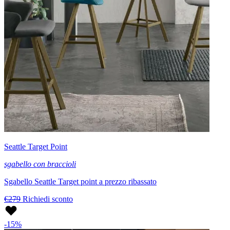
Seattle Target Point
sgabello con braccioli
Sgabello Seattle Target point a prezzo ribassato
€279
Richiedi sconto
-15%