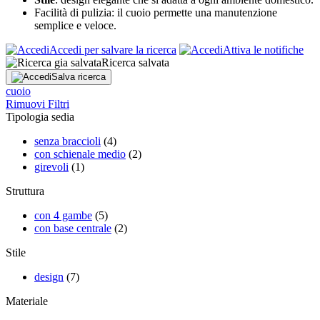
Facilità di pulizia: il cuoio permette una manutenzione
semplice e veloce.
Accedi per salvare la ricerca
Attiva le notifiche
Ricerca salvata
Salva ricerca
cuoio
Rimuovi Filtri
Tipologia sedia
senza braccioli
(4)
con schienale medio
(2)
girevoli
(1)
Struttura
con 4 gambe
(5)
con base centrale
(2)
Stile
design
(7)
Materiale