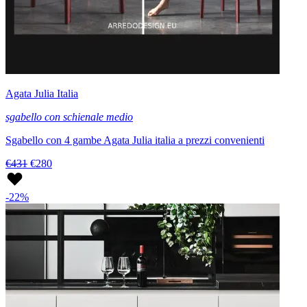
Agata Julia Italia
sgabello con schienale medio
Sgabello con 4 gambe Agata Julia italia a prezzi convenienti
€431
€280
-22%