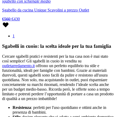
sgabello con schienale medio
Sgabello da cucina Unique Scavolini a prezzo Outlet
€560
€430
1
Sgabelli in cuoio: la scelta ideale per la tua famiglia
Cercare sgabelli pratici e resistenti per la tua casa non è mai stato
così semplice! Gli sgabelli in cuoio in vendita su
outletarredamento.it
offrono un perfetto equilibrio tra stile e
funzionalità, ideali per famiglie con bambini. Grazie ai materiali
durevoli, questi sgabelli sono facili da pulire e resistono all'usura
quotidiana. Non solo, ma acquistando in outlet, puoi risparmiare
concretamente su marchi rinomati, rendendo l’ideale scelta anche
per un budget medio-basso. Ricorda però, le offerte sono a tempo
limitato e potresti perdere l’opportunità di portare a casa un prodotto
di qualità a un prezzo imbattibile!
Resistenza
: perfetti per l'uso quotidiano e ottimi anche in
presenza di bambini.
Stile
: design elegante che si adatta a ogni ambiente domestico.