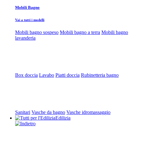
Mobili Bagno
Vai a tutti i modelli
Mobili bagno sospeso
Mobili bagno a terra
Mobili bagno
lavanderia
Box doccia
Lavabo
Piatti doccia
Rubinetteria bagno
Sanitari
Vasche da bagno
Vasche idromassaggio
Edilizia