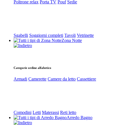
Poltrone relax
Porta TV
Pouf
Sedie
Sgabelli
Soggiorni completi
Tavoli
Vetrinette
Zona Notte
Categorie ordine alfabetico
Armadi
Camerette
Camere da letto
Cassettiere
Comodini
Letti
Materassi
Reti letto
Arredo Bagno