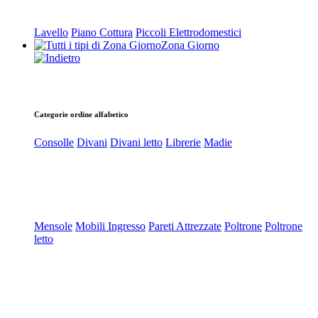
Lavello
Piano Cottura
Piccoli Elettrodomestici
Zona Giorno
Categorie ordine alfabetico
Consolle
Divani
Divani letto
Librerie
Madie
Mensole
Mobili Ingresso
Pareti Attrezzate
Poltrone
Poltrone
letto