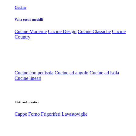
Cucine
Vai a tutti i modelli
Cucine Moderne
Cucine Design
Cucine Classiche
Cucine
Country
Cucine con penisola
Cucine ad angolo
Cucine ad isola
Cucine lineari
Elettrodomestici
Cappe
Forno
Frigoriferi
Lavastoviglie