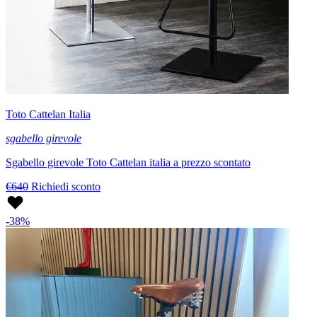
Toto Cattelan Italia
sgabello girevole
Sgabello girevole Toto Cattelan italia a prezzo scontato
€640
Richiedi sconto
-38%