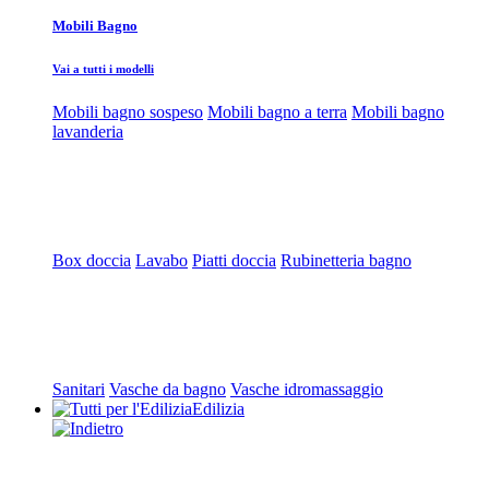
Mobili Bagno
Vai a tutti i modelli
Mobili bagno sospeso
Mobili bagno a terra
Mobili bagno
lavanderia
Box doccia
Lavabo
Piatti doccia
Rubinetteria bagno
Sanitari
Vasche da bagno
Vasche idromassaggio
Edilizia