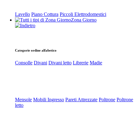
Lavello
Piano Cottura
Piccoli Elettrodomestici
Zona Giorno
Categorie ordine alfabetico
Consolle
Divani
Divani letto
Librerie
Madie
Mensole
Mobili Ingresso
Pareti Attrezzate
Poltrone
Poltrone
letto