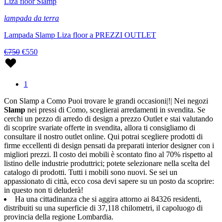
Liza floor Slamp
lampada da terra
Lampada Slamp Liza floor a PREZZI OUTLET
€750
€550
1
Con Slamp a Como Puoi trovare le grandi occasioni|!| Nei negozi
Slamp
nei pressi di Como, sceglierai arredamenti in svendita. Se
cerchi un pezzo di arredo di design a prezzo Outlet e stai valutando
di scoprire svariate offerte in svendita, allora ti consigliamo di
consultare il nostro outlet online. Qui potrai scegliere prodotti di
firme eccellenti di design pensati da preparati interior designer con i
migliori prezzi. Il costo dei mobili è scontato fino al 70% rispetto al
listino delle industrie produttrici; potete selezionare nella scelta del
catalogo di prodotti. Tutti i mobili sono nuovi. Se sei un
appassionato di città, ecco cosa devi sapere su un posto da scoprire:
in questo non ti deluderà!
Ha una cittadinanza che si aggira attorno ai 84326 residenti,
distribuiti su una superficie di 37,118 chilometri, il capoluogo di
provincia della regione Lombardia.