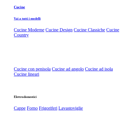
Cucine
Vai a tutti i modelli
Cucine Moderne
Cucine Design
Cucine Classiche
Cucine
Country
Cucine con penisola
Cucine ad angolo
Cucine ad isola
Cucine lineari
Elettrodomestici
Cappe
Forno
Frigoriferi
Lavastoviglie