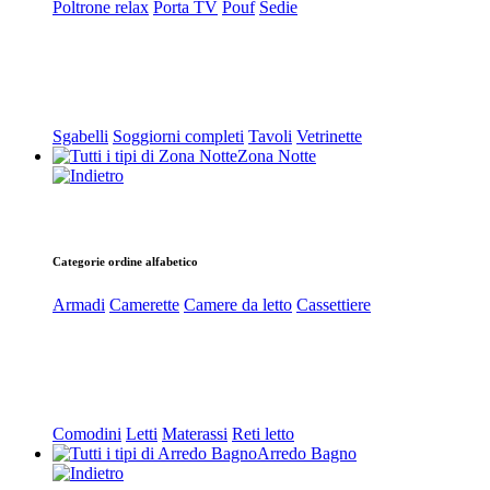
Poltrone relax
Porta TV
Pouf
Sedie
Sgabelli
Soggiorni completi
Tavoli
Vetrinette
Zona Notte
Categorie ordine alfabetico
Armadi
Camerette
Camere da letto
Cassettiere
Comodini
Letti
Materassi
Reti letto
Arredo Bagno