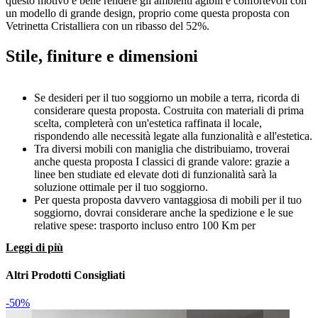
questo motivo è bene rendere gli ambienti agibili e confortevoli con
un modello di grande design, proprio come questa proposta con
Vetrinetta Cristalliera con un ribasso del 52%.
Stile, finiture e dimensioni
Se desideri per il tuo soggiorno un mobile a terra, ricorda di
considerare questa proposta. Costruita con materiali di prima
scelta, completerà con un'estetica raffinata il locale,
rispondendo alle necessità legate alla funzionalità e all'estetica.
Tra diversi mobili con maniglia che distribuiamo, troverai
anche questa proposta I classici di grande valore: grazie a
linee ben studiate ed elevate doti di funzionalità sarà la
soluzione ottimale per il tuo soggiorno.
Per questa proposta davvero vantaggiosa di mobili per il tuo
soggiorno, dovrai considerare anche la spedizione e le sue
relative spese: trasporto incluso entro 100 Km per
quest'Offerta Outlet.
Leggi di più
I complementi per il soggiorno, tra cui anche un tipo di
vetrinetta come questo modello Cristalliera, sono essenziali sia
Altri Prodotti Consigliati
dal punto di vista dell'estetica che per la funzionalità, poiché
coniugano le doti di funzionalità e stile dell'ambiente: una
vetrinetta è costantemente utilizzabile come un piano
-50%
d'appoggio per diversi oggetti.