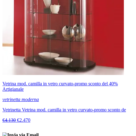
Vetrina mod. camilla in vetro curvato-promo sconto del 40%
Artigianale
vetrinetta moderna
Vetrinetta Vetrina mod. camilla in vetro curvato-promo sconto de
€4.130
€2.470