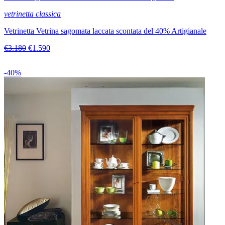
vetrinetta classica
Vetrinetta Vetrina sagomata laccata scontata del 40% Artigianale
€3.180
€1.590
-40%