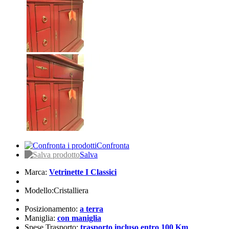
Confronta
Salva
Marca:
Vetrinette I Classici
Modello:Cristalliera
Posizionamento:
a terra
Maniglia:
con maniglia
Spese Trasporto:
trasporto incluso entro 100 Km