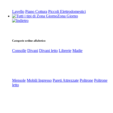
Lavello
Piano Cottura
Piccoli Elettrodomestici
Zona Giorno
Categorie ordine alfabetico
Consolle
Divani
Divani letto
Librerie
Madie
Mensole
Mobili Ingresso
Pareti Attrezzate
Poltrone
Poltrone
letto