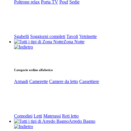
Poltrone relax
Porta TV
Pouf
Sedie
Sgabelli
Soggiorni completi
Tavoli
Vetrinette
Zona Notte
Categorie ordine alfabetico
Armadi
Camerette
Camere da letto
Cassettiere
Comodini
Letti
Materassi
Reti letto
Arredo Bagno