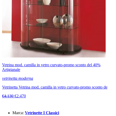
Vetrina mod. camilla in vetro curvato-promo sconto del 40%
Artigianale
vetrinetta moderna
Vetrinetta Vetrina mod. camilla in vetro curvato-promo sconto de
€4.130
€2.470
Marca:
Vetrinette I Classici