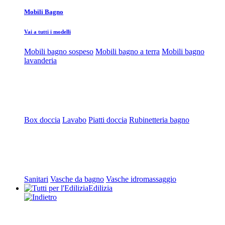
Mobili Bagno
Vai a tutti i modelli
Mobili bagno sospeso
Mobili bagno a terra
Mobili bagno
lavanderia
Box doccia
Lavabo
Piatti doccia
Rubinetteria bagno
Sanitari
Vasche da bagno
Vasche idromassaggio
Edilizia