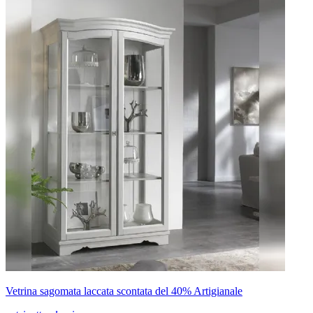
Per il tuo soggiorno, abbiamo pensato ad una collezione di
diversi mobili studiati in tutti gli aspetti, tra cui anche il
modello I classici qui presente, tutti fatti in materiali di prima
scelta e raffinati come il legno: con questa composizione sarà
facile congiungere doti di funzionalità e stile nel tuo
soggiorno.
I pezzi di arredo sono da scegliere attentamente non solo per
lo stile, ma anche per le dimensioni e lo spazio che occupano:
il modello Cristalliera ha una larghezza che va da 1790 a 200
cm, risultando perciò ideale per locali di molteplici volumetrie.
Il modello per il soggiorno qui presente in Offerta Outelt sarà
soluzione ideale per ultimare il tuo soggiorno in stile classico;
materiali di prima scelta e linee ben studiate caratterizzano il
mobile qui presente, dall'estetica raffinata, in grado di riflettere
il tuo stile personale.
Vetrina sagomata laccata scontata del 40% Artigianale