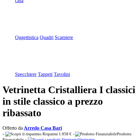
casa
Oggettistica
Quadri
Scarpiere
Specchiere
Tappeti
Tavolini
Vetrinetta Cristalliera I classici
in stile classico a prezzo
ribassato
Offerto da
Arredo Casa Bari
-
Risparmi 1.958 €
-
Prodotto
-
Finanziabile
Vetrinette