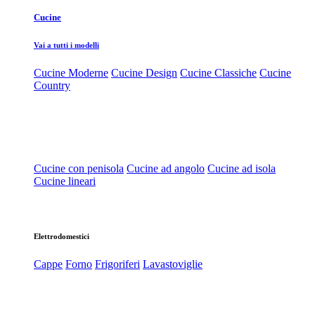
Cucine
Vai a tutti i modelli
Cucine Moderne
Cucine Design
Cucine Classiche
Cucine
Country
Cucine con penisola
Cucine ad angolo
Cucine ad isola
Cucine lineari
Elettrodomestici
Cappe
Forno
Frigoriferi
Lavastoviglie