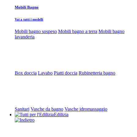
Mobili Bagno
Vai a tutti i modelli
Mobili bagno sospeso
Mobili bagno a terra
Mobili bagno
lavanderia
Box doccia
Lavabo
Piatti doccia
Rubinetteria bagno
Sanitari
Vasche da bagno
Vasche idromassaggio
Edilizia