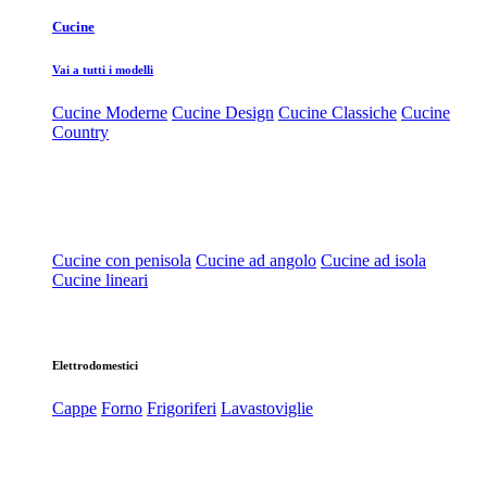
Cucine
Vai a tutti i modelli
Cucine Moderne
Cucine Design
Cucine Classiche
Cucine
Country
Cucine con penisola
Cucine ad angolo
Cucine ad isola
Cucine lineari
Elettrodomestici
Cappe
Forno
Frigoriferi
Lavastoviglie