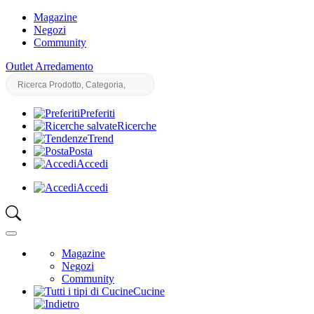
Magazine
Negozi
Community
Outlet Arredamento
Preferiti
Ricerche
Trend
Posta
Accedi
Accedi
Magazine
Negozi
Community
Cucine