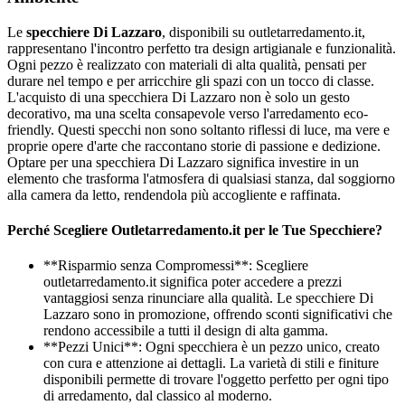
Le
specchiere Di Lazzaro
, disponibili su outletarredamento.it,
rappresentano l'incontro perfetto tra design artigianale e funzionalità.
Ogni pezzo è realizzato con materiali di alta qualità, pensati per
durare nel tempo e per arricchire gli spazi con un tocco di classe.
L'acquisto di una specchiera Di Lazzaro non è solo un gesto
decorativo, ma una scelta consapevole verso l'arredamento eco-
friendly. Questi specchi non sono soltanto riflessi di luce, ma vere e
proprie opere d'arte che raccontano storie di passione e dedizione.
Optare per una specchiera Di Lazzaro significa investire in un
elemento che trasforma l'atmosfera di qualsiasi stanza, dal soggiorno
alla camera da letto, rendendola più accogliente e raffinata.
Perché Scegliere Outletarredamento.it per le Tue Specchiere?
**Risparmio senza Compromessi**: Scegliere
outletarredamento.it significa poter accedere a prezzi
vantaggiosi senza rinunciare alla qualità. Le specchiere Di
Lazzaro sono in promozione, offrendo sconti significativi che
rendono accessibile a tutti il design di alta gamma.
**Pezzi Unici**: Ogni specchiera è un pezzo unico, creato
con cura e attenzione ai dettagli. La varietà di stili e finiture
disponibili permette di trovare l'oggetto perfetto per ogni tipo
di arredamento, dal classico al moderno.