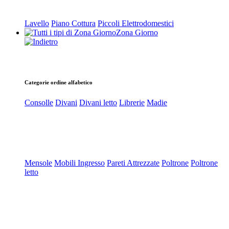
Lavello
Piano Cottura
Piccoli Elettrodomestici
Zona Giorno
Categorie ordine alfabetico
Consolle
Divani
Divani letto
Librerie
Madie
Mensole
Mobili Ingresso
Pareti Attrezzate
Poltrone
Poltrone
letto