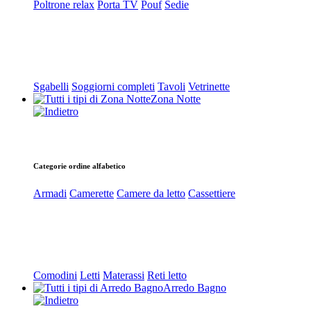
Poltrone relax
Porta TV
Pouf
Sedie
Sgabelli
Soggiorni completi
Tavoli
Vetrinette
Zona Notte
Categorie ordine alfabetico
Armadi
Camerette
Camere da letto
Cassettiere
Comodini
Letti
Materassi
Reti letto
Arredo Bagno