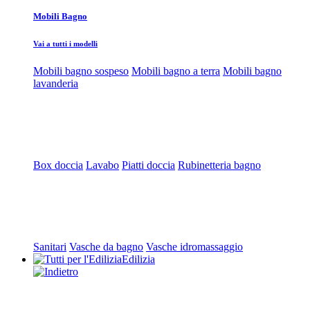
Mobili Bagno
Vai a tutti i modelli
Mobili bagno sospeso
Mobili bagno a terra
Mobili bagno
lavanderia
Box doccia
Lavabo
Piatti doccia
Rubinetteria bagno
Sanitari
Vasche da bagno
Vasche idromassaggio
Edilizia