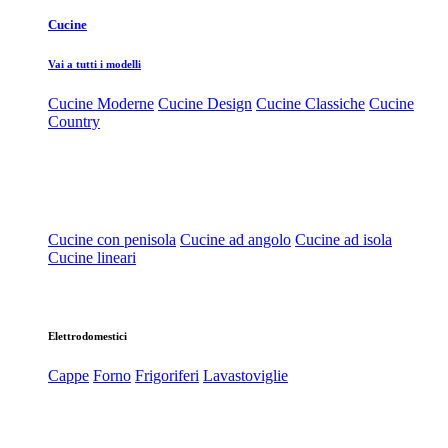
Cucine
Vai a tutti i modelli
Cucine Moderne
Cucine Design
Cucine Classiche
Cucine
Country
Cucine con penisola
Cucine ad angolo
Cucine ad isola
Cucine lineari
Elettrodomestici
Cappe
Forno
Frigoriferi
Lavastoviglie