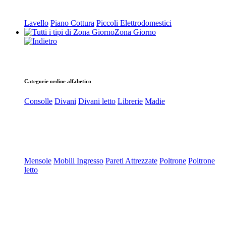
Lavello
Piano Cottura
Piccoli Elettrodomestici
Zona Giorno
Categorie ordine alfabetico
Consolle
Divani
Divani letto
Librerie
Madie
Mensole
Mobili Ingresso
Pareti Attrezzate
Poltrone
Poltrone
letto