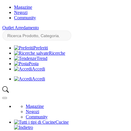
Magazine
Negozi
Community
Outlet Arredamento
Preferiti
Ricerche
Trend
Posta
Accedi
Accedi
Magazine
Negozi
Community
Cucine