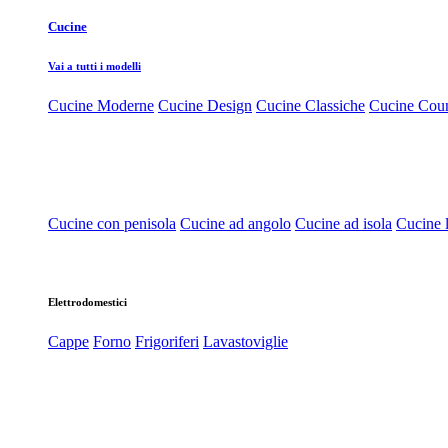
Cucine
Vai a tutti i modelli
Cucine Moderne
Cucine Design
Cucine Classiche
Cucine Cou
Cucine con penisola
Cucine ad angolo
Cucine ad isola
Cucine l
Elettrodomestici
Cappe
Forno
Frigoriferi
Lavastoviglie