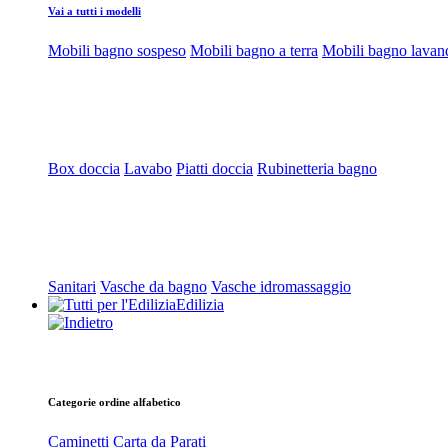
Vai a tutti i modelli
Mobili bagno sospeso
Mobili bagno a terra
Mobili bagno lavan
Box doccia
Lavabo
Piatti doccia
Rubinetteria bagno
Sanitari
Vasche da bagno
Vasche idromassaggio
Edilizia
Categorie ordine alfabetico
Caminetti
Carta da Parati