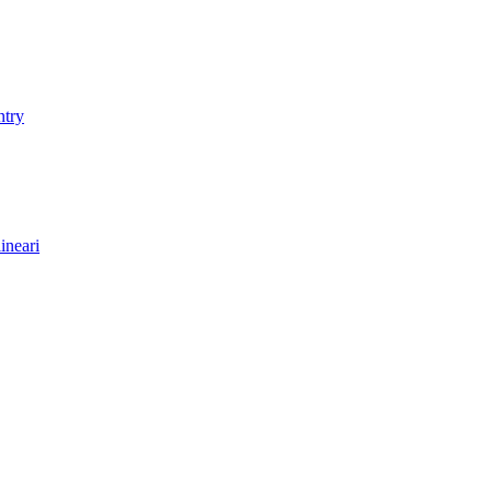
ntry
ineari