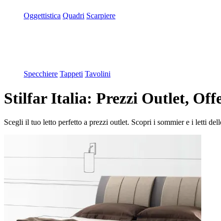
Oggettistica
Quadri
Scarpiere
Specchiere
Tappeti
Tavolini
Stilfar Italia: Prezzi Outlet, Off
Scegli il tuo letto perfetto a prezzi outlet. Scopri i sommier e i letti del