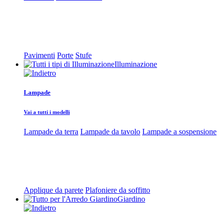
Pavimenti
Porte
Stufe
Illuminazione
Lampade
Vai a tutti i modelli
Lampade da terra
Lampade da tavolo
Lampade a sospensione
Applique da parete
Plafoniere da soffitto
Giardino