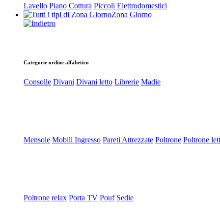
Lavello
Piano Cottura
Piccoli Elettrodomestici
Zona Giorno
Categorie ordine alfabetico
Consolle
Divani
Divani letto
Librerie
Madie
Mensole
Mobili Ingresso
Pareti Attrezzate
Poltrone
Poltrone let
Poltrone relax
Porta TV
Pouf
Sedie