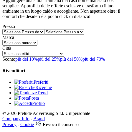
Aggiungere una stufa Trani alla tua casa non è mai stato così
semplice. Approfitta delle offerte esclusive e trasforma il tuo
ambiente in un luogo caldo e accogliente. Non aspettare oltre: il
comfort che desideri è a pochi click di distanza!
Prezzo
Marca
Città
Sconto
più del 10%
più del 25%
più del 50%
più del 70%
Rivenditori
Preferiti
Ricerche
Trend
Posta
Profilo
© 2026 Prelude Advertising S.r.l. Unipersonale
Company Info
-
Brand
Privacy
-
Cookie
Revoca il consenso