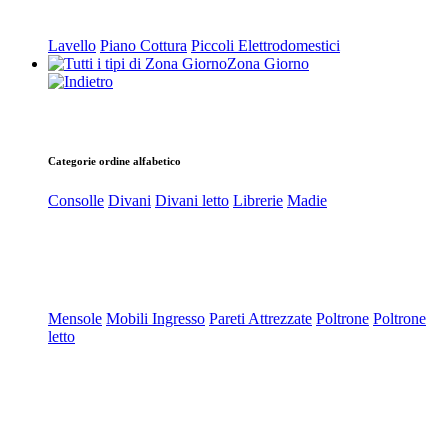
Lavello
Piano Cottura
Piccoli Elettrodomestici
Zona Giorno
Categorie ordine alfabetico
Consolle
Divani
Divani letto
Librerie
Madie
Mensole
Mobili Ingresso
Pareti Attrezzate
Poltrone
Poltrone
letto