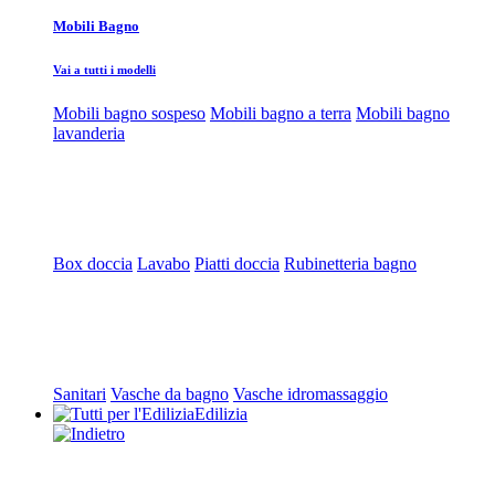
Mobili Bagno
Vai a tutti i modelli
Mobili bagno sospeso
Mobili bagno a terra
Mobili bagno
lavanderia
Box doccia
Lavabo
Piatti doccia
Rubinetteria bagno
Sanitari
Vasche da bagno
Vasche idromassaggio
Edilizia