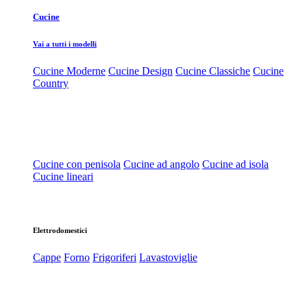
Cucine
Vai a tutti i modelli
Cucine Moderne
Cucine Design
Cucine Classiche
Cucine
Country
Cucine con penisola
Cucine ad angolo
Cucine ad isola
Cucine lineari
Elettrodomestici
Cappe
Forno
Frigoriferi
Lavastoviglie