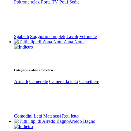
Poltrone relax
Porta TV
Pouf
Sedie
Sgabelli
Soggiorni completi
Tavoli
Vetrinette
Zona Notte
Categorie ordine alfabetico
Armadi
Camerette
Camere da letto
Cassettiere
Comodini
Letti
Materassi
Reti letto
Arredo Bagno