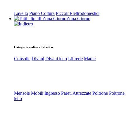
Lavello
Piano Cottura
Piccoli Elettrodomestici
Zona Giorno
Categorie ordine alfabetico
Consolle
Divani
Divani letto
Librerie
Madie
Mensole
Mobili Ingresso
Pareti Attrezzate
Poltrone
Poltrone
letto