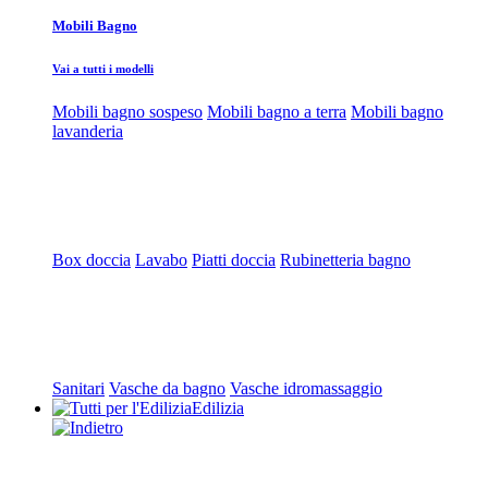
Mobili Bagno
Vai a tutti i modelli
Mobili bagno sospeso
Mobili bagno a terra
Mobili bagno
lavanderia
Box doccia
Lavabo
Piatti doccia
Rubinetteria bagno
Sanitari
Vasche da bagno
Vasche idromassaggio
Edilizia