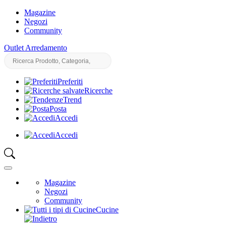
Magazine
Negozi
Community
Outlet Arredamento
Preferiti
Ricerche
Trend
Posta
Accedi
Accedi
Magazine
Negozi
Community
Cucine