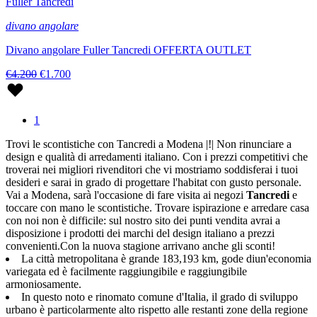
Fuller Tancredi
divano angolare
Divano angolare Fuller Tancredi OFFERTA OUTLET
€4.200
€1.700
1
Trovi le scontistiche con Tancredi a Modena |!| Non rinunciare a
design e qualità di arredamenti italiano. Con i prezzi competitivi che
troverai nei migliori rivenditori che vi mostriamo soddisferai i tuoi
desideri e sarai in grado di progettare l'habitat con gusto personale.
Vai a Modena, sarà l'occasione di fare visita ai negozi
Tancredi
e
toccare con mano le scontistiche. Trovare ispirazione e arredare casa
con noi non è difficile: sul nostro sito dei punti vendita avrai a
disposizione i prodotti dei marchi del design italiano a prezzi
convenienti.Con la nuova stagione arrivano anche gli sconti!
La città metropolitana è grande 183,193 km, gode diun'economia
variegata ed è facilmente raggiungibile e raggiungibile
armoniosamente.
In questo noto e rinomato comune d'Italia, il grado di sviluppo
urbano è particolarmente alto rispetto alle restanti zone della regione