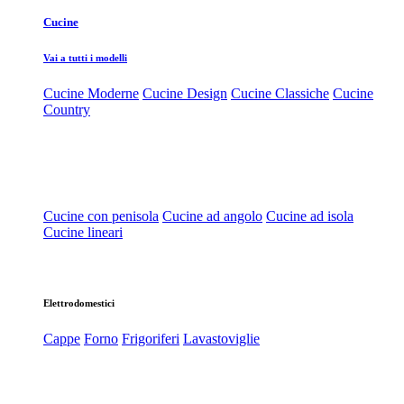
Cucine
Vai a tutti i modelli
Cucine Moderne
Cucine Design
Cucine Classiche
Cucine
Country
Cucine con penisola
Cucine ad angolo
Cucine ad isola
Cucine lineari
Elettrodomestici
Cappe
Forno
Frigoriferi
Lavastoviglie