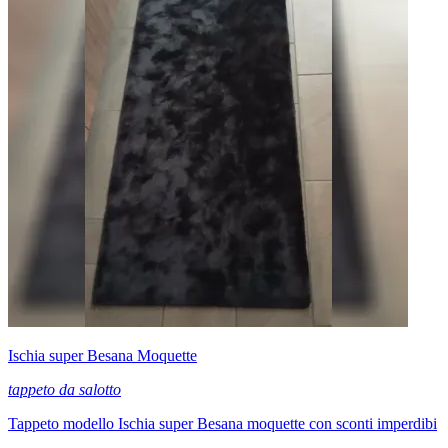
Ischia super Besana Moquette
tappeto da salotto
Tappeto modello Ischia super Besana moquette con sconti imperdibi