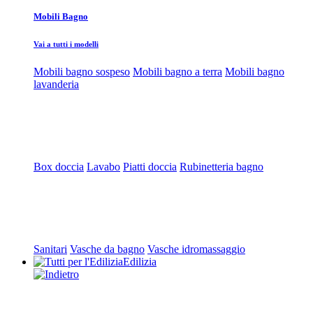
Mobili Bagno
Vai a tutti i modelli
Mobili bagno sospeso
Mobili bagno a terra
Mobili bagno
lavanderia
Box doccia
Lavabo
Piatti doccia
Rubinetteria bagno
Sanitari
Vasche da bagno
Vasche idromassaggio
Edilizia