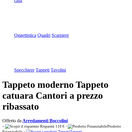
casa
Oggettistica
Quadri
Scarpiere
Specchiere
Tappeti
Tavolini
Tappeto moderno Tappeto
catuara Cantori a prezzo
ribassato
Offerto da
Arredamenti Boccolini
-
Risparmi 110 €
-
Prodotto
-
Finanziabile
Tappeti