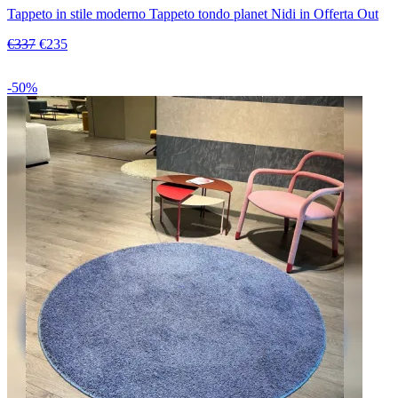
Tappeto in stile moderno Tappeto tondo planet Nidi in Offerta Out
€337
€235
-50%