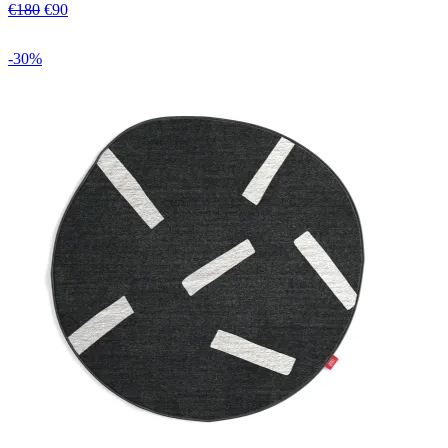
€180
€90
-30%