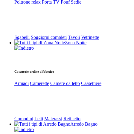
Poltrone relax
Porta TV
Pouf
Sedie
Sgabelli
Soggiorni completi
Tavoli
Vetrinette
Zona Notte
Categorie ordine alfabetico
Armadi
Camerette
Camere da letto
Cassettiere
Comodini
Letti
Materassi
Reti letto
Arredo Bagno