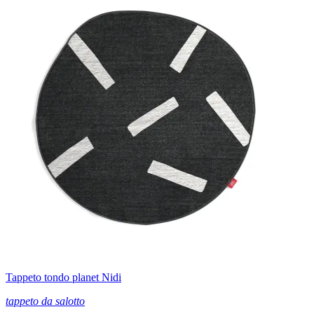
Tappeto tondo planet Nidi
tappeto da salotto