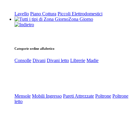
Lavello
Piano Cottura
Piccoli Elettrodomestici
Zona Giorno
Categorie ordine alfabetico
Consolle
Divani
Divani letto
Librerie
Madie
Mensole
Mobili Ingresso
Pareti Attrezzate
Poltrone
Poltrone
letto