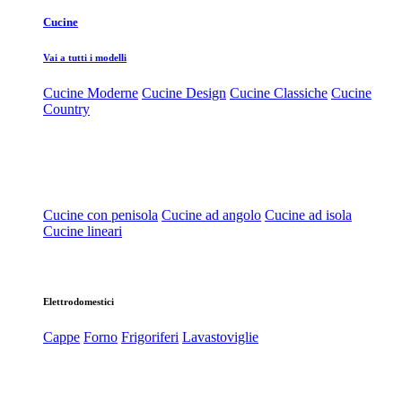
Cucine
Vai a tutti i modelli
Cucine Moderne
Cucine Design
Cucine Classiche
Cucine
Country
Cucine con penisola
Cucine ad angolo
Cucine ad isola
Cucine lineari
Elettrodomestici
Cappe
Forno
Frigoriferi
Lavastoviglie