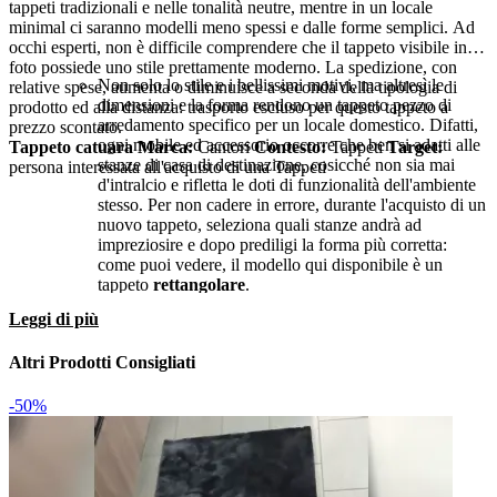
tappeti tradizionali e nelle tonalità neutre, mentre in un locale
minimal ci saranno modelli meno spessi e dalle forme semplici. Ad
occhi esperti, non è difficile comprendere che il tappeto visibile in
foto possiede uno stile prettamente moderno. La spedizione, con
Non solo lo stile e i bellissimi motivi, ma altresì le
relative spese, aumenta o diminuisce a seconda della tipologia di
dimensioni e la forma rendono un tappeto pezzo di
prodotto ed alla distanza: trasporto escluso per questo tappeto a
arredamento specifico per un locale domestico. Difatti,
prezzo scontato.
ogni mobile ed accessorio occorre che ben si adatti alle
Tappeto catuara
Marca:
Cantori
Contesto:
Tappeti
Target:
stanze di casa di destinazione, cosicché non sia mai
persona interessata all'acquisto di una Tappeti
d'intralcio e rifletta le doti di funzionalità dell'ambiente
stesso. Per non cadere in errore, durante l'acquisto di un
nuovo tappeto, seleziona quali stanze andrà ad
impreziosire e dopo prediligi la forma più corretta:
come puoi vedere, il modello qui disponibile è un
tappeto
rettangolare
.
Il brand ha selezionato un'infinità di materiali di qualità
Leggi di più
apposta per comporre i propri modelli di tappeti: tra
questi, di certo deve esserci la fibra sintetica, materiale
Altri Prodotti Consigliati
ideale per garantire un certo stile durevole nel tempo ed
una morbidezza in grado di sopportare l'usura di anni.
Tappeto catuara è uno dei prodotti del brand realizzati
-50%
in
fibra sintetica
.