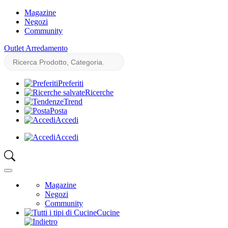
Magazine
Negozi
Community
Outlet Arredamento
Preferiti
Ricerche
Trend
Posta
Accedi
Accedi
Magazine
Negozi
Community
Cucine