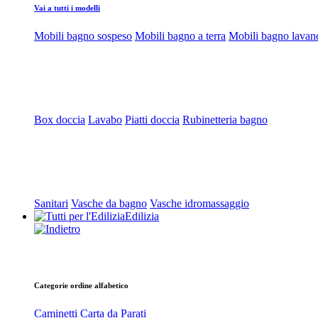
Vai a tutti i modelli
Mobili bagno sospeso
Mobili bagno a terra
Mobili bagno lavan
Box doccia
Lavabo
Piatti doccia
Rubinetteria bagno
Sanitari
Vasche da bagno
Vasche idromassaggio
Edilizia
Categorie ordine alfabetico
Caminetti
Carta da Parati