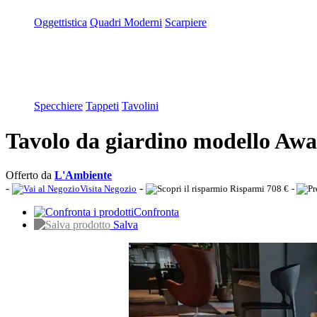
Oggettistica
Quadri Moderni
Scarpiere
Specchiere
Tappeti
Tavolini
Tavolo da giardino modello Awa 
Offerto da
L'Ambiente
-
-
Visita Negozio
Risparmi 708 €
-
Confronta
Salva