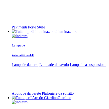
Pavimenti
Porte
Stufe
Illuminazione
Lampade
Vai a tutti i modelli
Lampade da terra
Lampade da tavolo
Lampade a sospensione
Applique da parete
Plafoniere da soffitto
Giardino