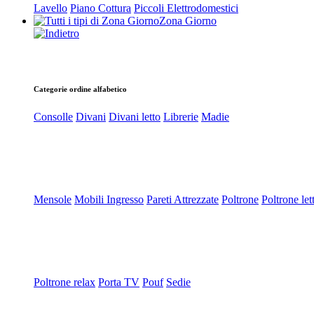
Lavello
Piano Cottura
Piccoli Elettrodomestici
Zona Giorno
Categorie ordine alfabetico
Consolle
Divani
Divani letto
Librerie
Madie
Mensole
Mobili Ingresso
Pareti Attrezzate
Poltrone
Poltrone let
Poltrone relax
Porta TV
Pouf
Sedie