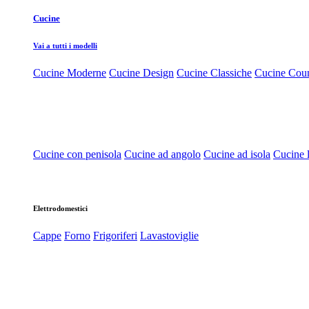
Cucine
Vai a tutti i modelli
Cucine Moderne
Cucine Design
Cucine Classiche
Cucine Cou
Cucine con penisola
Cucine ad angolo
Cucine ad isola
Cucine l
Elettrodomestici
Cappe
Forno
Frigoriferi
Lavastoviglie