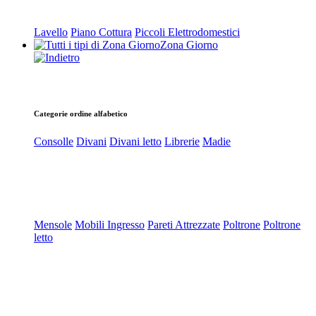
Lavello
Piano Cottura
Piccoli Elettrodomestici
Zona Giorno
Categorie ordine alfabetico
Consolle
Divani
Divani letto
Librerie
Madie
Mensole
Mobili Ingresso
Pareti Attrezzate
Poltrone
Poltrone
letto