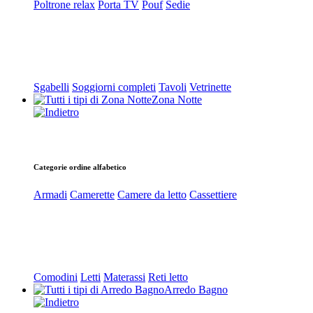
Poltrone relax
Porta TV
Pouf
Sedie
Sgabelli
Soggiorni completi
Tavoli
Vetrinette
Zona Notte
Categorie ordine alfabetico
Armadi
Camerette
Camere da letto
Cassettiere
Comodini
Letti
Materassi
Reti letto
Arredo Bagno