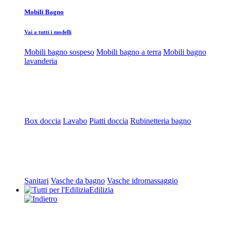
Mobili Bagno
Vai a tutti i modelli
Mobili bagno sospeso
Mobili bagno a terra
Mobili bagno
lavanderia
Box doccia
Lavabo
Piatti doccia
Rubinetteria bagno
Sanitari
Vasche da bagno
Vasche idromassaggio
Edilizia