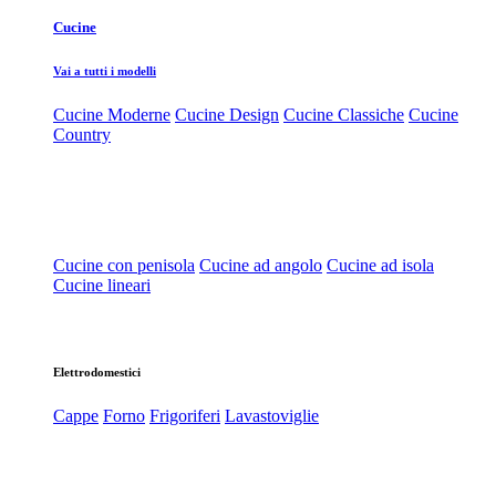
Cucine
Vai a tutti i modelli
Cucine Moderne
Cucine Design
Cucine Classiche
Cucine
Country
Cucine con penisola
Cucine ad angolo
Cucine ad isola
Cucine lineari
Elettrodomestici
Cappe
Forno
Frigoriferi
Lavastoviglie