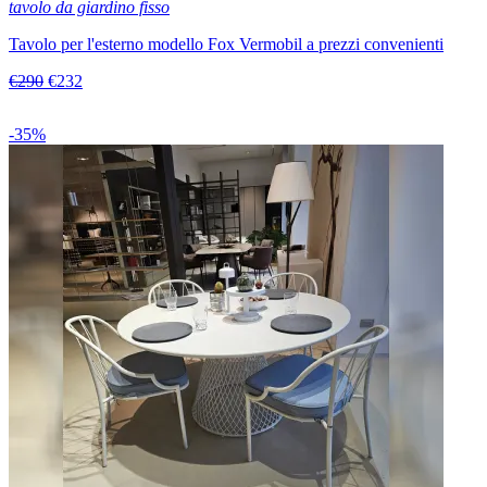
tavolo da giardino fisso
Tavolo per l'esterno modello Fox Vermobil a prezzi convenienti
€290
€232
-35%