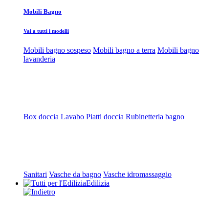
Mobili Bagno
Vai a tutti i modelli
Mobili bagno sospeso
Mobili bagno a terra
Mobili bagno
lavanderia
Box doccia
Lavabo
Piatti doccia
Rubinetteria bagno
Sanitari
Vasche da bagno
Vasche idromassaggio
Edilizia