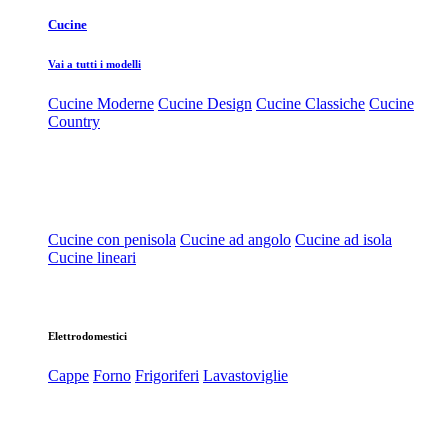
Cucine
Vai a tutti i modelli
Cucine Moderne
Cucine Design
Cucine Classiche
Cucine
Country
Cucine con penisola
Cucine ad angolo
Cucine ad isola
Cucine lineari
Elettrodomestici
Cappe
Forno
Frigoriferi
Lavastoviglie