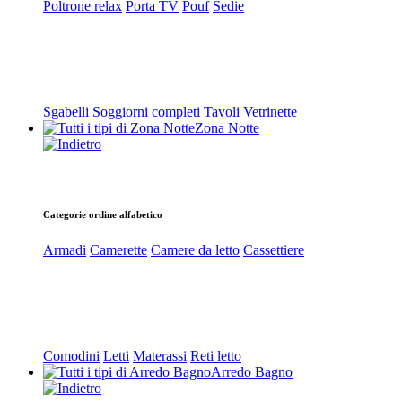
Poltrone relax
Porta TV
Pouf
Sedie
Sgabelli
Soggiorni completi
Tavoli
Vetrinette
Zona Notte
Categorie ordine alfabetico
Armadi
Camerette
Camere da letto
Cassettiere
Comodini
Letti
Materassi
Reti letto
Arredo Bagno