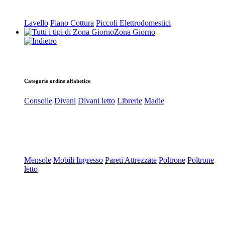
Lavello
Piano Cottura
Piccoli Elettrodomestici
Zona Giorno
Categorie ordine alfabetico
Consolle
Divani
Divani letto
Librerie
Madie
Mensole
Mobili Ingresso
Pareti Attrezzate
Poltrone
Poltrone
letto