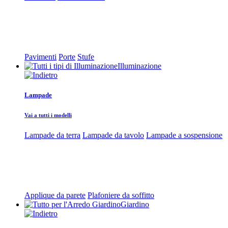
Pavimenti
Porte
Stufe
Illuminazione
Lampade
Vai a tutti i modelli
Lampade da terra
Lampade da tavolo
Lampade a sospensione
Applique da parete
Plafoniere da soffitto
Giardino