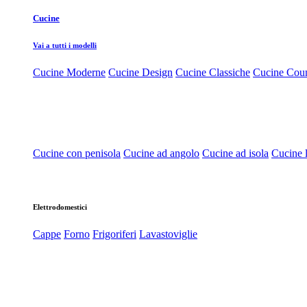
Cucine
Vai a tutti i modelli
Cucine Moderne
Cucine Design
Cucine Classiche
Cucine Cou
Cucine con penisola
Cucine ad angolo
Cucine ad isola
Cucine l
Elettrodomestici
Cappe
Forno
Frigoriferi
Lavastoviglie