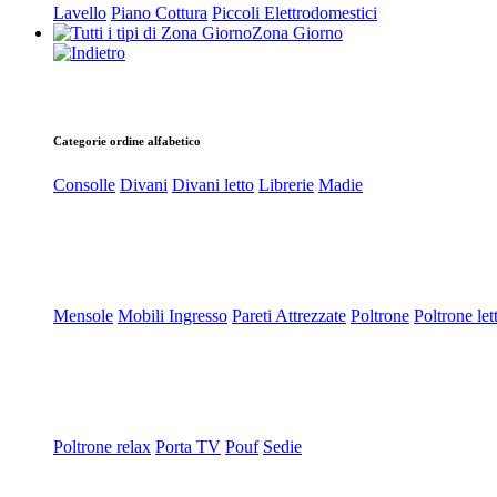
Lavello
Piano Cottura
Piccoli Elettrodomestici
Zona Giorno
Categorie ordine alfabetico
Consolle
Divani
Divani letto
Librerie
Madie
Mensole
Mobili Ingresso
Pareti Attrezzate
Poltrone
Poltrone let
Poltrone relax
Porta TV
Pouf
Sedie