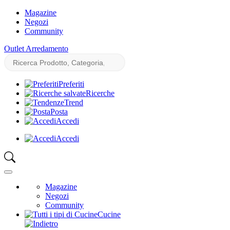
Magazine
Negozi
Community
Outlet Arredamento
Preferiti
Ricerche
Trend
Posta
Accedi
Accedi
Magazine
Negozi
Community
Cucine