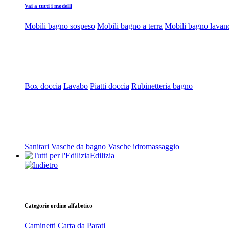
Vai a tutti i modelli
Mobili bagno sospeso
Mobili bagno a terra
Mobili bagno lavan
Box doccia
Lavabo
Piatti doccia
Rubinetteria bagno
Sanitari
Vasche da bagno
Vasche idromassaggio
Edilizia
Categorie ordine alfabetico
Caminetti
Carta da Parati