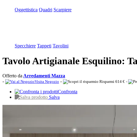
Oggettistica
Quadri
Scarpiere
Specchiere
Tappeti
Tavolini
Tavolo Artigianale Esquilino: T
Offerto da
Arredamenti Mazza
-
-
Visita Negozio
Risparmi 614 €
-
Confronta
Salva