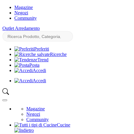
Magazine
Negozi
Community
Outlet Arredamento
Preferiti
Ricerche
Trend
Posta
Accedi
Accedi
Magazine
Negozi
Community
Cucine