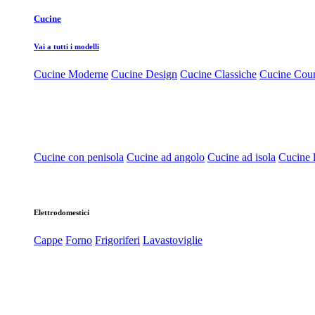
Cucine
Vai a tutti i modelli
Cucine Moderne
Cucine Design
Cucine Classiche
Cucine Cou
Cucine con penisola
Cucine ad angolo
Cucine ad isola
Cucine l
Elettrodomestici
Cappe
Forno
Frigoriferi
Lavastoviglie