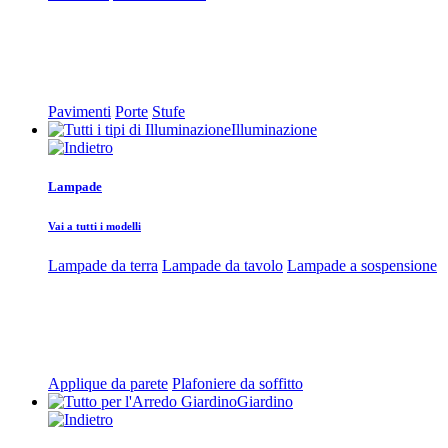
Pavimenti
Porte
Stufe
Illuminazione
Lampade
Vai a tutti i modelli
Lampade da terra
Lampade da tavolo
Lampade a sospensione
Applique da parete
Plafoniere da soffitto
Giardino