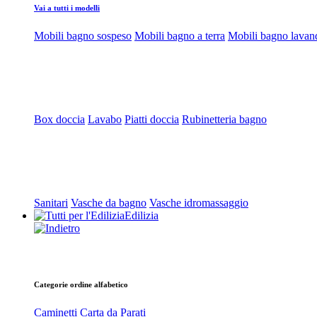
Vai a tutti i modelli
Mobili bagno sospeso
Mobili bagno a terra
Mobili bagno lavan
Box doccia
Lavabo
Piatti doccia
Rubinetteria bagno
Sanitari
Vasche da bagno
Vasche idromassaggio
Edilizia
Categorie ordine alfabetico
Caminetti
Carta da Parati