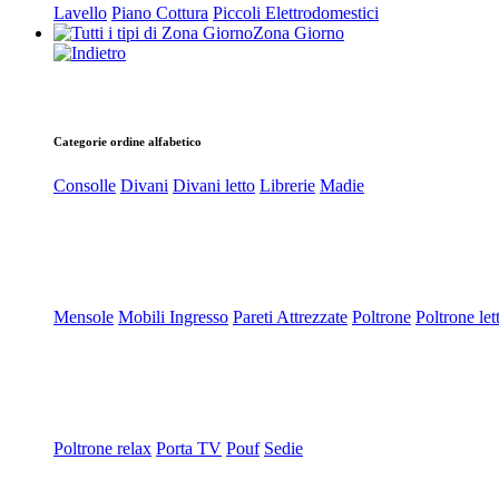
Lavello
Piano Cottura
Piccoli Elettrodomestici
Zona Giorno
Categorie ordine alfabetico
Consolle
Divani
Divani letto
Librerie
Madie
Mensole
Mobili Ingresso
Pareti Attrezzate
Poltrone
Poltrone let
Poltrone relax
Porta TV
Pouf
Sedie