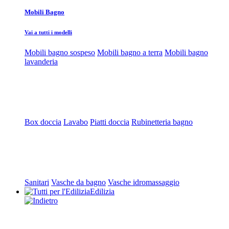
Mobili Bagno
Vai a tutti i modelli
Mobili bagno sospeso
Mobili bagno a terra
Mobili bagno
lavanderia
Box doccia
Lavabo
Piatti doccia
Rubinetteria bagno
Sanitari
Vasche da bagno
Vasche idromassaggio
Edilizia