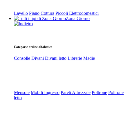
Lavello
Piano Cottura
Piccoli Elettrodomestici
Zona Giorno
Categorie ordine alfabetico
Consolle
Divani
Divani letto
Librerie
Madie
Mensole
Mobili Ingresso
Pareti Attrezzate
Poltrone
Poltrone
letto