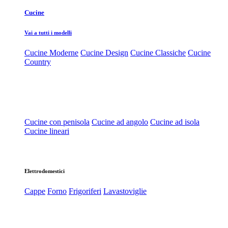
Cucine
Vai a tutti i modelli
Cucine Moderne
Cucine Design
Cucine Classiche
Cucine
Country
Cucine con penisola
Cucine ad angolo
Cucine ad isola
Cucine lineari
Elettrodomestici
Cappe
Forno
Frigoriferi
Lavastoviglie