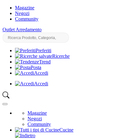
Magazine
Negozi
Community
Outlet Arredamento
Preferiti
Ricerche
Trend
Posta
Accedi
Accedi
Magazine
Negozi
Community
Cucine