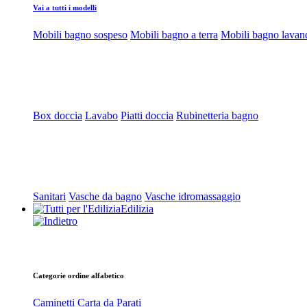
Vai a tutti i modelli
Mobili bagno sospeso
Mobili bagno a terra
Mobili bagno lavan
Box doccia
Lavabo
Piatti doccia
Rubinetteria bagno
Sanitari
Vasche da bagno
Vasche idromassaggio
Edilizia
Categorie ordine alfabetico
Caminetti
Carta da Parati