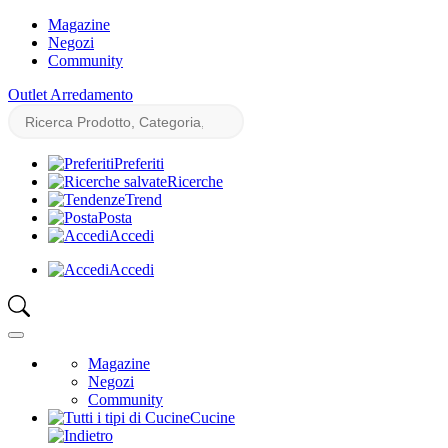
Magazine
Negozi
Community
Outlet Arredamento
Preferiti
Ricerche
Trend
Posta
Accedi
Accedi
Magazine
Negozi
Community
Cucine