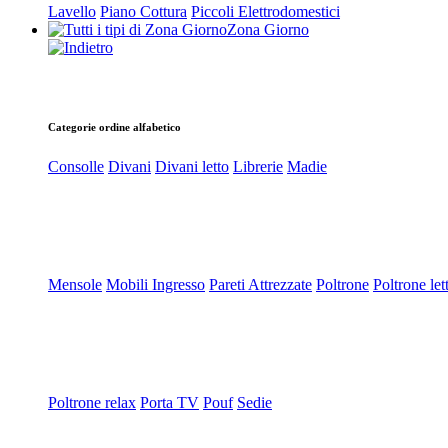
Lavello
Piano Cottura
Piccoli Elettrodomestici
Zona Giorno
Categorie ordine alfabetico
Consolle
Divani
Divani letto
Librerie
Madie
Mensole
Mobili Ingresso
Pareti Attrezzate
Poltrone
Poltrone let
Poltrone relax
Porta TV
Pouf
Sedie