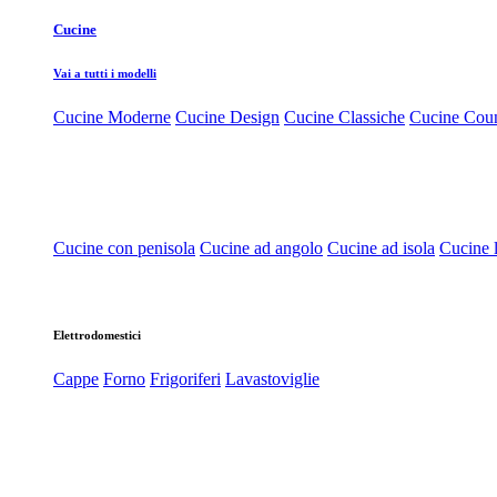
Cucine
Vai a tutti i modelli
Cucine Moderne
Cucine Design
Cucine Classiche
Cucine Cou
Cucine con penisola
Cucine ad angolo
Cucine ad isola
Cucine l
Elettrodomestici
Cappe
Forno
Frigoriferi
Lavastoviglie