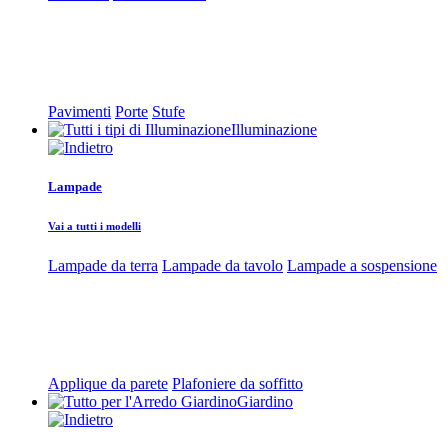
Pavimenti
Porte
Stufe
Illuminazione
Lampade
Vai a tutti i modelli
Lampade da terra
Lampade da tavolo
Lampade a sospensione
Applique da parete
Plafoniere da soffitto
Giardino