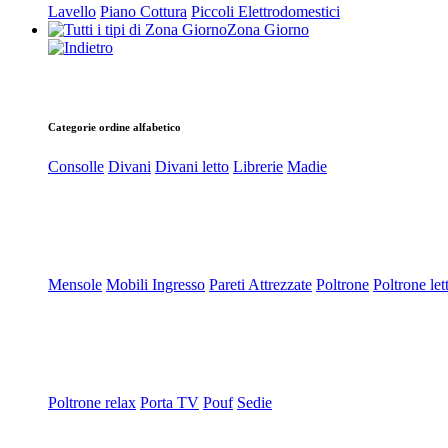
Lavello
Piano Cottura
Piccoli Elettrodomestici
Zona Giorno
Categorie ordine alfabetico
Consolle
Divani
Divani letto
Librerie
Madie
Mensole
Mobili Ingresso
Pareti Attrezzate
Poltrone
Poltrone let
Poltrone relax
Porta TV
Pouf
Sedie