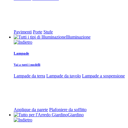
Pavimenti
Porte
Stufe
Illuminazione
Lampade
Vai a tutti i modelli
Lampade da terra
Lampade da tavolo
Lampade a sospensione
Applique da parete
Plafoniere da soffitto
Giardino