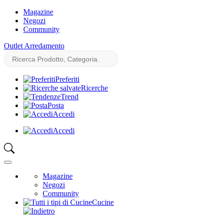
Magazine
Negozi
Community
Outlet Arredamento
Preferiti
Ricerche
Trend
Posta
Accedi
Accedi
Magazine
Negozi
Community
Cucine