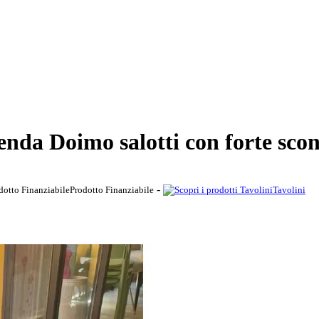
ienda Doimo salotti con forte sco
-
Prodotto Finanziabile
Tavolini