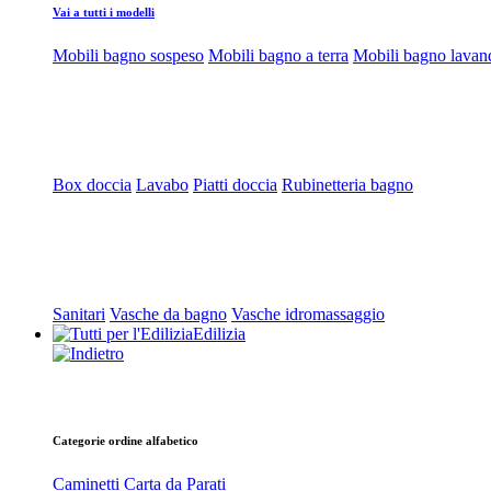
Vai a tutti i modelli
Mobili bagno sospeso
Mobili bagno a terra
Mobili bagno lavan
Box doccia
Lavabo
Piatti doccia
Rubinetteria bagno
Sanitari
Vasche da bagno
Vasche idromassaggio
Edilizia
Categorie ordine alfabetico
Caminetti
Carta da Parati