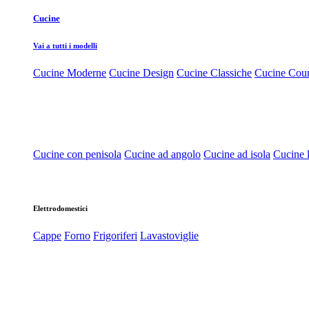
Cucine
Vai a tutti i modelli
Cucine Moderne
Cucine Design
Cucine Classiche
Cucine Cou
Cucine con penisola
Cucine ad angolo
Cucine ad isola
Cucine l
Elettrodomestici
Cappe
Forno
Frigoriferi
Lavastoviglie