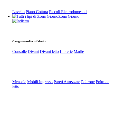
Lavello
Piano Cottura
Piccoli Elettrodomestici
Zona Giorno
Categorie ordine alfabetico
Consolle
Divani
Divani letto
Librerie
Madie
Mensole
Mobili Ingresso
Pareti Attrezzate
Poltrone
Poltrone
letto