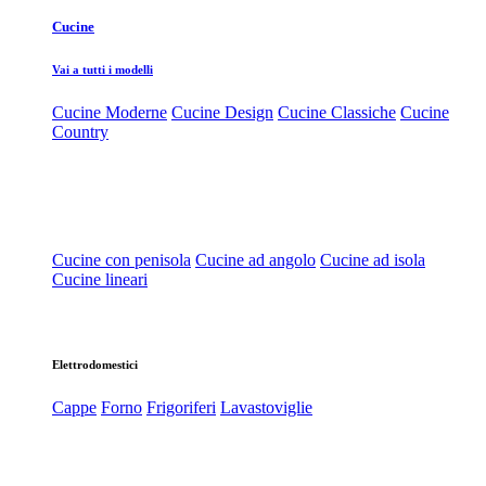
Cucine
Vai a tutti i modelli
Cucine Moderne
Cucine Design
Cucine Classiche
Cucine
Country
Cucine con penisola
Cucine ad angolo
Cucine ad isola
Cucine lineari
Elettrodomestici
Cappe
Forno
Frigoriferi
Lavastoviglie