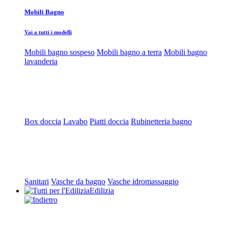
Mobili Bagno
Vai a tutti i modelli
Mobili bagno sospeso
Mobili bagno a terra
Mobili bagno
lavanderia
Box doccia
Lavabo
Piatti doccia
Rubinetteria bagno
Sanitari
Vasche da bagno
Vasche idromassaggio
Edilizia