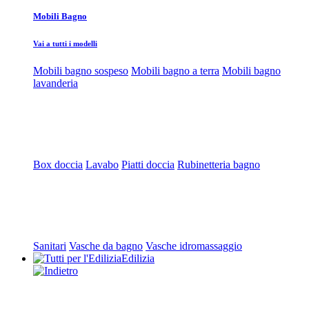
Mobili Bagno
Vai a tutti i modelli
Mobili bagno sospeso
Mobili bagno a terra
Mobili bagno
lavanderia
Box doccia
Lavabo
Piatti doccia
Rubinetteria bagno
Sanitari
Vasche da bagno
Vasche idromassaggio
Edilizia