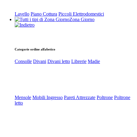
Lavello
Piano Cottura
Piccoli Elettrodomestici
Zona Giorno
Categorie ordine alfabetico
Consolle
Divani
Divani letto
Librerie
Madie
Mensole
Mobili Ingresso
Pareti Attrezzate
Poltrone
Poltrone
letto