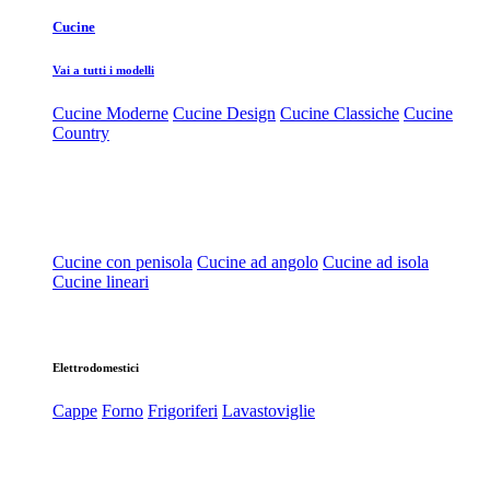
Cucine
Vai a tutti i modelli
Cucine Moderne
Cucine Design
Cucine Classiche
Cucine
Country
Cucine con penisola
Cucine ad angolo
Cucine ad isola
Cucine lineari
Elettrodomestici
Cappe
Forno
Frigoriferi
Lavastoviglie