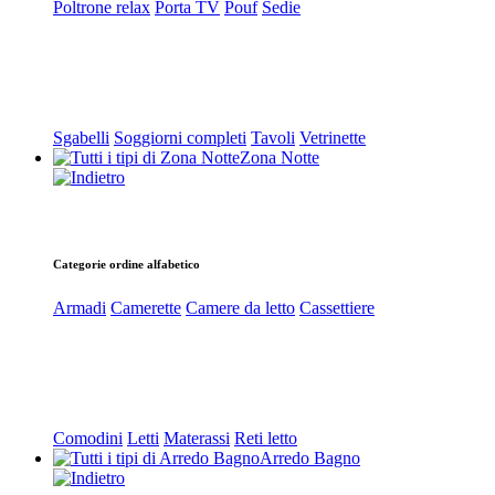
Poltrone relax
Porta TV
Pouf
Sedie
Sgabelli
Soggiorni completi
Tavoli
Vetrinette
Zona Notte
Categorie ordine alfabetico
Armadi
Camerette
Camere da letto
Cassettiere
Comodini
Letti
Materassi
Reti letto
Arredo Bagno