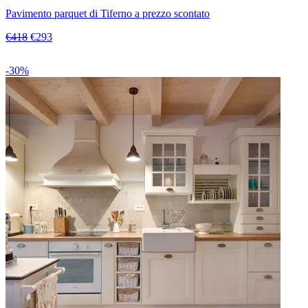
Pavimento parquet di Tiferno a prezzo scontato
€418
€293
-30%