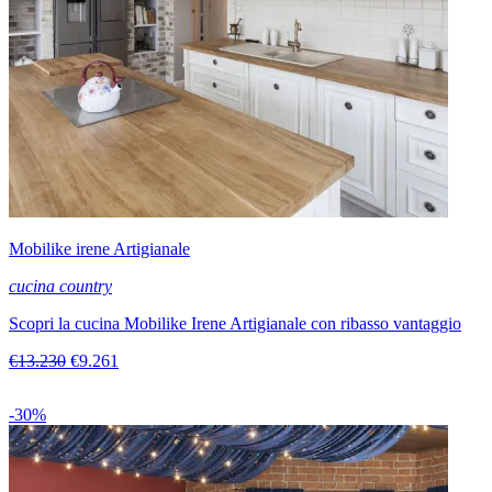
Mobilike irene Artigianale
cucina country
Scopri la cucina Mobilike Irene Artigianale con ribasso vantaggio
€13.230
€9.261
-30%