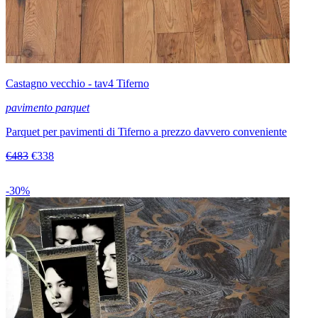
Castagno vecchio - tav4 Tiferno
pavimento parquet
Parquet per pavimenti di Tiferno a prezzo davvero conveniente
€483
€338
-30%