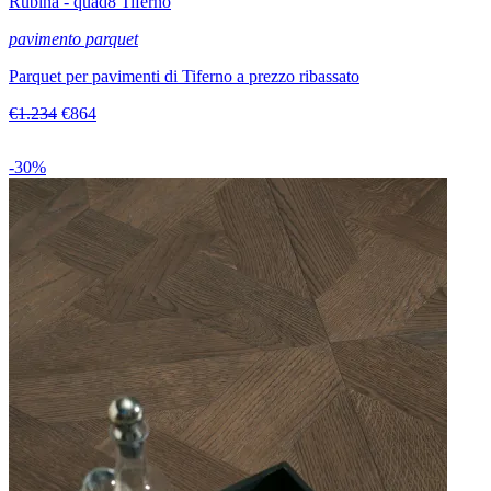
Rubina - quad8 Tiferno
pavimento parquet
Parquet per pavimenti di Tiferno a prezzo ribassato
€1.234
€864
-30%