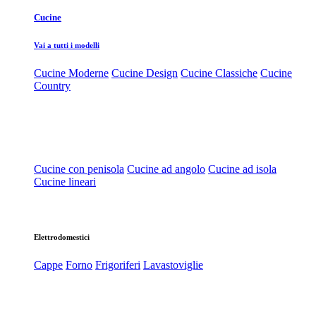
Cucine
Vai a tutti i modelli
Cucine Moderne
Cucine Design
Cucine Classiche
Cucine
Country
Cucine con penisola
Cucine ad angolo
Cucine ad isola
Cucine lineari
Elettrodomestici
Cappe
Forno
Frigoriferi
Lavastoviglie