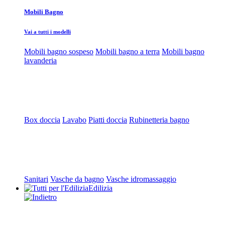
Mobili Bagno
Vai a tutti i modelli
Mobili bagno sospeso
Mobili bagno a terra
Mobili bagno
lavanderia
Box doccia
Lavabo
Piatti doccia
Rubinetteria bagno
Sanitari
Vasche da bagno
Vasche idromassaggio
Edilizia