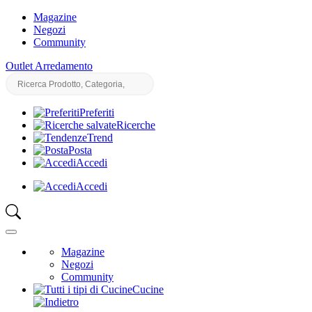
Magazine
Negozi
Community
Outlet Arredamento
Preferiti
Ricerche
Trend
Posta
Accedi
Accedi
Magazine
Negozi
Community
Cucine