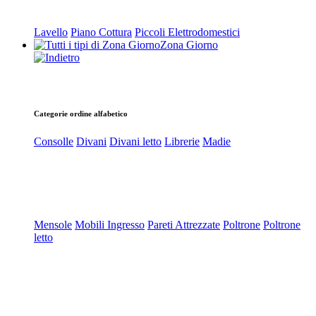
Lavello
Piano Cottura
Piccoli Elettrodomestici
Zona Giorno
Categorie ordine alfabetico
Consolle
Divani
Divani letto
Librerie
Madie
Mensole
Mobili Ingresso
Pareti Attrezzate
Poltrone
Poltrone
letto