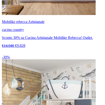
Mobilike rebecca Artigianale
cucina country
Sconto 30% su Cucina Artigianale Mobilike Rebecca! Outlet.
€14.040
€9.828
-30%