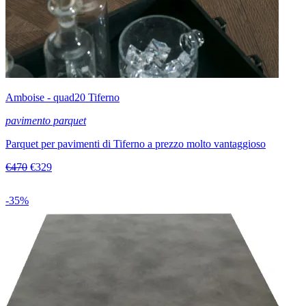
Amboise - quad20 Tiferno
pavimento parquet
Parquet per pavimenti di Tiferno a prezzo molto vantaggioso
€470
€329
-35%