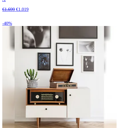
€1.699
€1.019
-40%