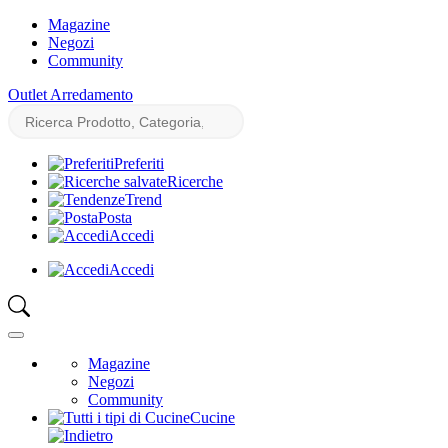
Magazine
Negozi
Community
Outlet Arredamento
Preferiti
Ricerche
Trend
Posta
Accedi
Accedi
Magazine
Negozi
Community
Cucine