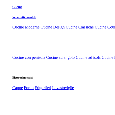
Cucine
Vai a tutti i modelli
Cucine Moderne
Cucine Design
Cucine Classiche
Cucine Cou
Cucine con penisola
Cucine ad angolo
Cucine ad isola
Cucine l
Elettrodomestici
Cappe
Forno
Frigoriferi
Lavastoviglie