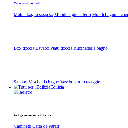
Vai a tutti i modelli
Mobili bagno sospeso
Mobili bagno a terra
Mobili bagno lavan
Box doccia
Lavabo
Piatti doccia
Rubinetteria bagno
Sanitari
Vasche da bagno
Vasche idromassaggio
Edilizia
Categorie ordine alfabetico
Caminetti
Carta da Parati