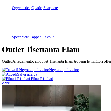
Oggettistica
Quadri
Scarpiere
Specchiere
Tappeti
Tavolini
Outlet Tisettanta Elam
Outlet Arredamento: all'outlet Tisettanta Elam troverai le migliori offe
Negozio più vicino
Salva ricerca
Filtra Risultati
-59%