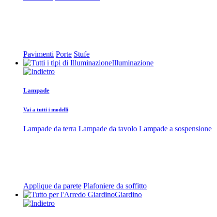
Pavimenti
Porte
Stufe
Illuminazione
Lampade
Vai a tutti i modelli
Lampade da terra
Lampade da tavolo
Lampade a sospensione
Applique da parete
Plafoniere da soffitto
Giardino