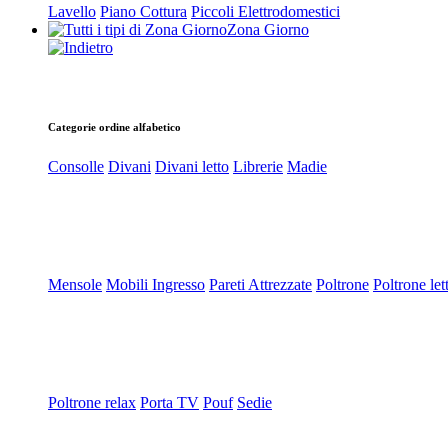
Lavello
Piano Cottura
Piccoli Elettrodomestici
Zona Giorno
Categorie ordine alfabetico
Consolle
Divani
Divani letto
Librerie
Madie
Mensole
Mobili Ingresso
Pareti Attrezzate
Poltrone
Poltrone let
Poltrone relax
Porta TV
Pouf
Sedie