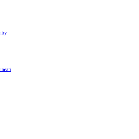
ntry
ineari