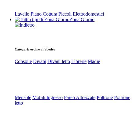
Lavello
Piano Cottura
Piccoli Elettrodomestici
Zona Giorno
Categorie ordine alfabetico
Consolle
Divani
Divani letto
Librerie
Madie
Mensole
Mobili Ingresso
Pareti Attrezzate
Poltrone
Poltrone
letto