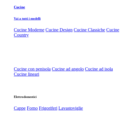
Cucine
Vai a tutti i modelli
Cucine Moderne
Cucine Design
Cucine Classiche
Cucine
Country
Cucine con penisola
Cucine ad angolo
Cucine ad isola
Cucine lineari
Elettrodomestici
Cappe
Forno
Frigoriferi
Lavastoviglie