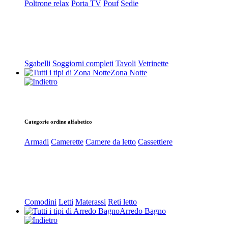
Poltrone relax
Porta TV
Pouf
Sedie
Sgabelli
Soggiorni completi
Tavoli
Vetrinette
Zona Notte
Categorie ordine alfabetico
Armadi
Camerette
Camere da letto
Cassettiere
Comodini
Letti
Materassi
Reti letto
Arredo Bagno