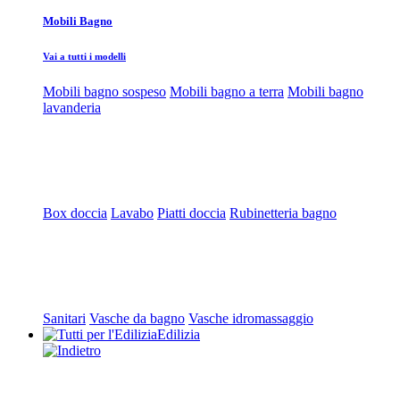
Mobili Bagno
Vai a tutti i modelli
Mobili bagno sospeso
Mobili bagno a terra
Mobili bagno
lavanderia
Box doccia
Lavabo
Piatti doccia
Rubinetteria bagno
Sanitari
Vasche da bagno
Vasche idromassaggio
Edilizia