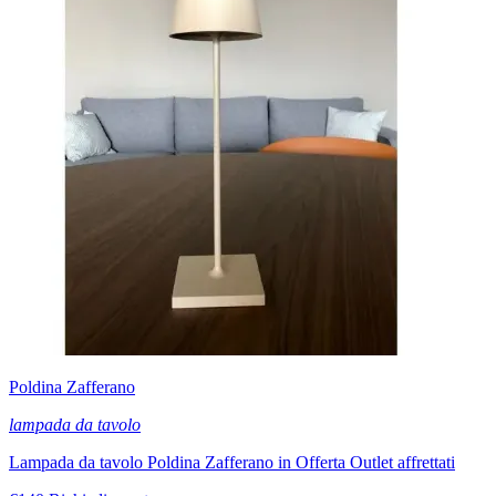
Poldina Zafferano
lampada da tavolo
Lampada da tavolo Poldina Zafferano in Offerta Outlet affrettati