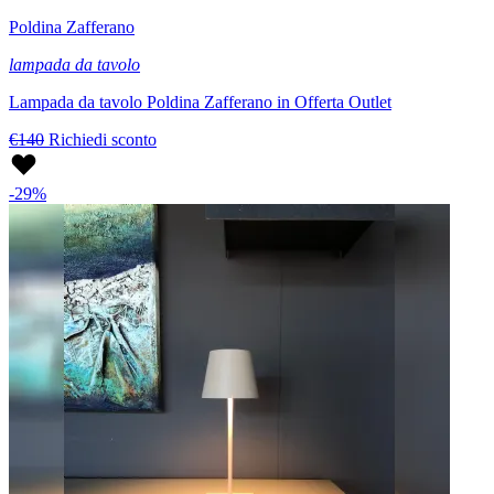
Poldina Zafferano
lampada da tavolo
Lampada da tavolo Poldina Zafferano in Offerta Outlet
€140
Richiedi sconto
-29%