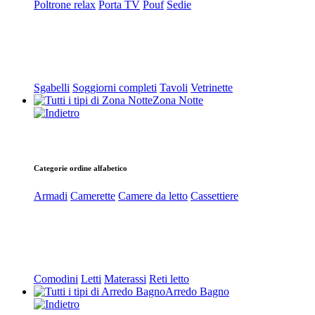
Poltrone relax
Porta TV
Pouf
Sedie
Sgabelli
Soggiorni completi
Tavoli
Vetrinette
Zona Notte
Categorie ordine alfabetico
Armadi
Camerette
Camere da letto
Cassettiere
Comodini
Letti
Materassi
Reti letto
Arredo Bagno