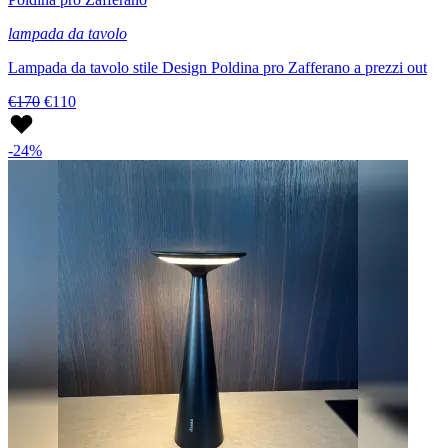
lampada da tavolo
Lampada da tavolo stile Design Poldina pro Zafferano a prezzi out
€170
€110
-24%