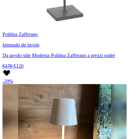
Poldina Zafferano
lampada da tavolo
Da tavolo stile Moderna Poldina Zafferano a prezzi outlet
€170
€120
-29%