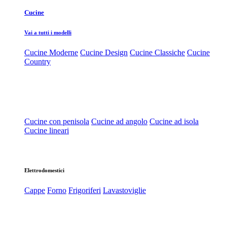
Cucine
Vai a tutti i modelli
Cucine Moderne
Cucine Design
Cucine Classiche
Cucine
Country
Cucine con penisola
Cucine ad angolo
Cucine ad isola
Cucine lineari
Elettrodomestici
Cappe
Forno
Frigoriferi
Lavastoviglie