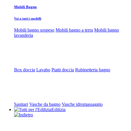
Mobili Bagno
Vai a tutti i modelli
Mobili bagno sospeso
Mobili bagno a terra
Mobili bagno
lavanderia
Box doccia
Lavabo
Piatti doccia
Rubinetteria bagno
Sanitari
Vasche da bagno
Vasche idromassaggio
Edilizia