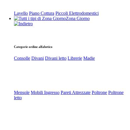
Lavello
Piano Cottura
Piccoli Elettrodomestici
Zona Giorno
Categorie ordine alfabetico
Consolle
Divani
Divani letto
Librerie
Madie
Mensole
Mobili Ingresso
Pareti Attrezzate
Poltrone
Poltrone
letto