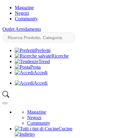
Magazine
Negozi
Community
Outlet Arredamento
Preferiti
Ricerche
Trend
Posta
Accedi
Accedi
Magazine
Negozi
Community
Cucine