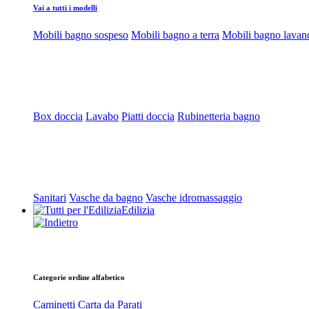
Vai a tutti i modelli
Mobili bagno sospeso
Mobili bagno a terra
Mobili bagno lavan
Box doccia
Lavabo
Piatti doccia
Rubinetteria bagno
Sanitari
Vasche da bagno
Vasche idromassaggio
Edilizia
Categorie ordine alfabetico
Caminetti
Carta da Parati