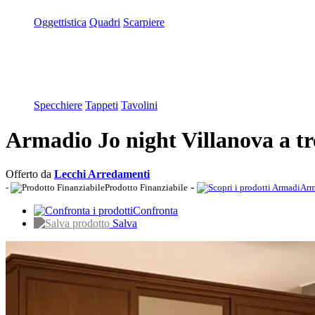
Oggettistica
Quadri
Scarpiere
Specchiere
Tappeti
Tavolini
Armadio Jo night Villanova a tr
Offerto da
Lecchi Arredamenti
-
-
Prodotto Finanziabile
Arm
Confronta
Salva