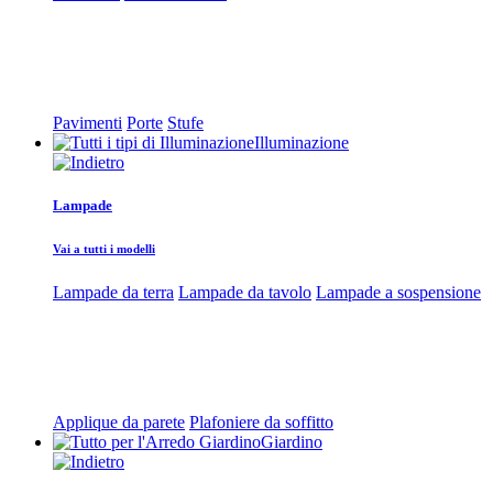
Pavimenti
Porte
Stufe
Illuminazione
Lampade
Vai a tutti i modelli
Lampade da terra
Lampade da tavolo
Lampade a sospensione
Applique da parete
Plafoniere da soffitto
Giardino