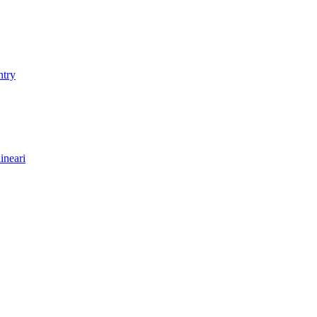
ntry
ineari