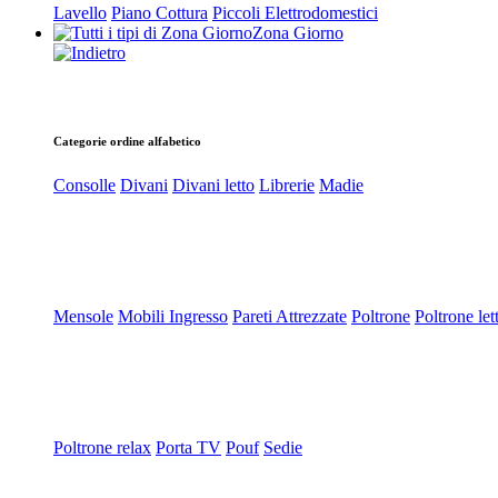
Lavello
Piano Cottura
Piccoli Elettrodomestici
Zona Giorno
Categorie ordine alfabetico
Consolle
Divani
Divani letto
Librerie
Madie
Mensole
Mobili Ingresso
Pareti Attrezzate
Poltrone
Poltrone let
Poltrone relax
Porta TV
Pouf
Sedie