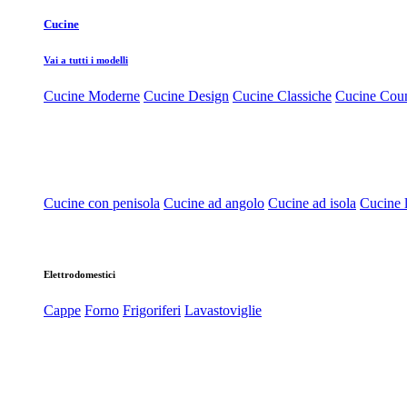
Cucine
Vai a tutti i modelli
Cucine Moderne
Cucine Design
Cucine Classiche
Cucine Cou
Cucine con penisola
Cucine ad angolo
Cucine ad isola
Cucine l
Elettrodomestici
Cappe
Forno
Frigoriferi
Lavastoviglie