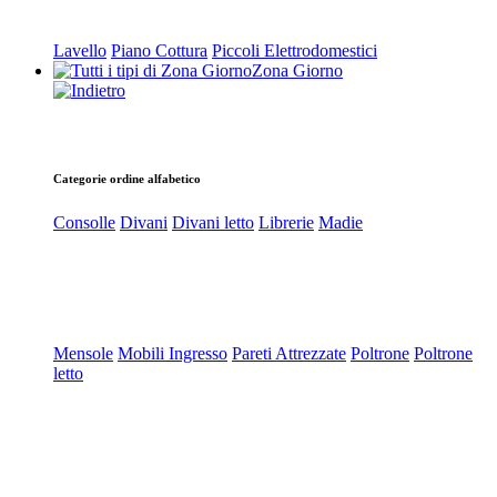
Lavello
Piano Cottura
Piccoli Elettrodomestici
Zona Giorno
Categorie ordine alfabetico
Consolle
Divani
Divani letto
Librerie
Madie
Mensole
Mobili Ingresso
Pareti Attrezzate
Poltrone
Poltrone
letto