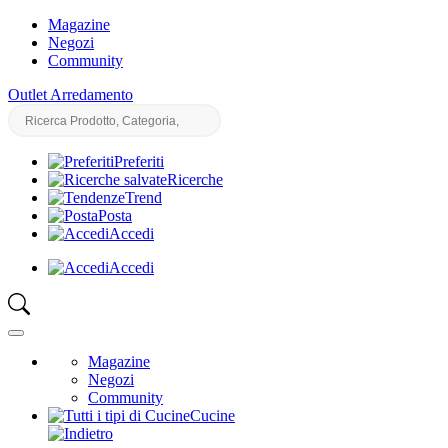
Magazine
Negozi
Community
Outlet Arredamento
Preferiti
Ricerche
Trend
Posta
Accedi
Accedi
Magazine
Negozi
Community
Cucine