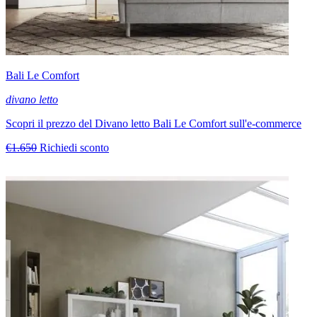
Bali Le Comfort
divano letto
Scopri il prezzo del Divano letto Bali Le Comfort sull'e-commerce
€1.650
Richiedi sconto