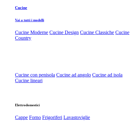
Cucine
Vai a tutti i modelli
Cucine Moderne
Cucine Design
Cucine Classiche
Cucine
Country
Cucine con penisola
Cucine ad angolo
Cucine ad isola
Cucine lineari
Elettrodomestici
Cappe
Forno
Frigoriferi
Lavastoviglie