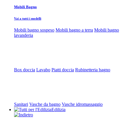
Mobili Bagno
Vai a tutti i modelli
Mobili bagno sospeso
Mobili bagno a terra
Mobili bagno
lavanderia
Box doccia
Lavabo
Piatti doccia
Rubinetteria bagno
Sanitari
Vasche da bagno
Vasche idromassaggio
Edilizia