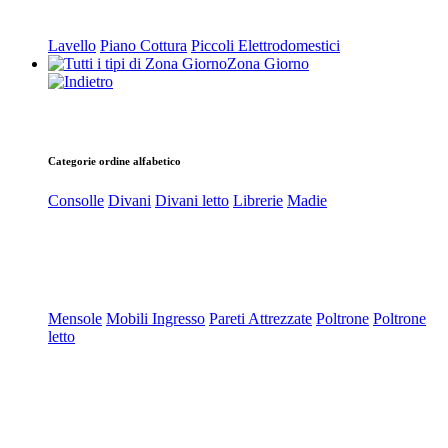
Lavello
Piano Cottura
Piccoli Elettrodomestici
Zona Giorno
Categorie ordine alfabetico
Consolle
Divani
Divani letto
Librerie
Madie
Mensole
Mobili Ingresso
Pareti Attrezzate
Poltrone
Poltrone
letto