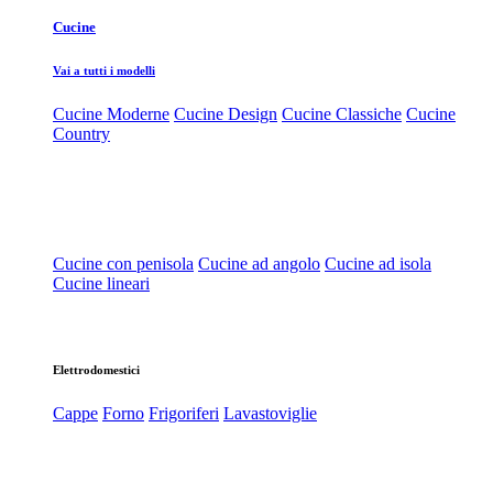
Cucine
Vai a tutti i modelli
Cucine Moderne
Cucine Design
Cucine Classiche
Cucine
Country
Cucine con penisola
Cucine ad angolo
Cucine ad isola
Cucine lineari
Elettrodomestici
Cappe
Forno
Frigoriferi
Lavastoviglie