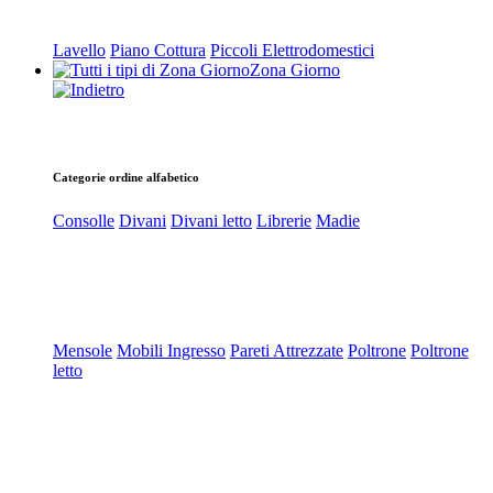
Lavello
Piano Cottura
Piccoli Elettrodomestici
Zona Giorno
Categorie ordine alfabetico
Consolle
Divani
Divani letto
Librerie
Madie
Mensole
Mobili Ingresso
Pareti Attrezzate
Poltrone
Poltrone
letto