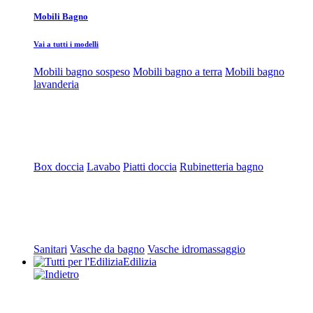
Mobili Bagno
Vai a tutti i modelli
Mobili bagno sospeso
Mobili bagno a terra
Mobili bagno
lavanderia
Box doccia
Lavabo
Piatti doccia
Rubinetteria bagno
Sanitari
Vasche da bagno
Vasche idromassaggio
Edilizia