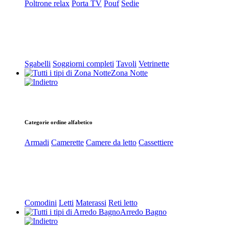
Poltrone relax
Porta TV
Pouf
Sedie
Sgabelli
Soggiorni completi
Tavoli
Vetrinette
Zona Notte
Categorie ordine alfabetico
Armadi
Camerette
Camere da letto
Cassettiere
Comodini
Letti
Materassi
Reti letto
Arredo Bagno