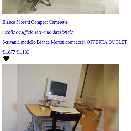
Bianca Moretti Compact Camerette
mobile da ufficio scrivania direzionale
Scrivania modello Bianca Moretti compact in OFFERTA OUTLET
€1.877
€1.180