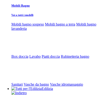
Mobili Bagno
Vai a tutti i modelli
Mobili bagno sospeso
Mobili bagno a terra
Mobili bagno
lavanderia
Box doccia
Lavabo
Piatti doccia
Rubinetteria bagno
Sanitari
Vasche da bagno
Vasche idromassaggio
Edilizia