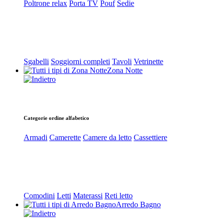
Poltrone relax
Porta TV
Pouf
Sedie
Sgabelli
Soggiorni completi
Tavoli
Vetrinette
Zona Notte
Categorie ordine alfabetico
Armadi
Camerette
Camere da letto
Cassettiere
Comodini
Letti
Materassi
Reti letto
Arredo Bagno