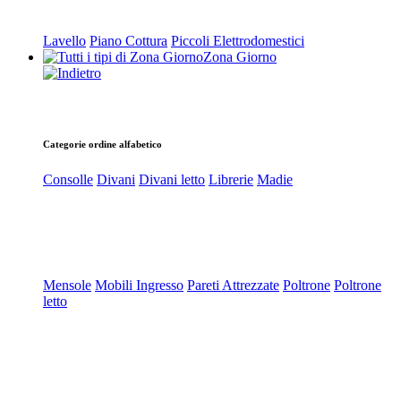
Lavello
Piano Cottura
Piccoli Elettrodomestici
Zona Giorno
Categorie ordine alfabetico
Consolle
Divani
Divani letto
Librerie
Madie
Mensole
Mobili Ingresso
Pareti Attrezzate
Poltrone
Poltrone
letto