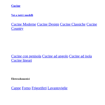
Cucine
Vai a tutti i modelli
Cucine Moderne
Cucine Design
Cucine Classiche
Cucine
Country
Cucine con penisola
Cucine ad angolo
Cucine ad isola
Cucine lineari
Elettrodomestici
Cappe
Forno
Frigoriferi
Lavastoviglie