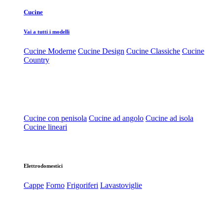
Cucine
Vai a tutti i modelli
Cucine Moderne
Cucine Design
Cucine Classiche
Cucine
Country
Cucine con penisola
Cucine ad angolo
Cucine ad isola
Cucine lineari
Elettrodomestici
Cappe
Forno
Frigoriferi
Lavastoviglie