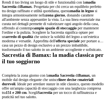
Rendi il tuo living un luogo di stile e funzionalità con la
madia
Sacrestia
di
Bamax
. Progettata per chi cerca un equilibrio perfetto
tra design raffinato e utilità quotidiana, questa
madia in legno
si
integra armoniosamente nella
zona giorno
, donando carattere
all'ambiente senza appesantire la vista. La sua linea essenziale ma
curata nei dettagli permette di valorizzare ogni angolo della casa,
offrendo al contempo
ampio spazio di stoccaggio
per mantenere
l'ordine e la pulizia. Scegliere la Sacrestia significa optare per
un
arredo di qualità
che unisce la solidità del legno a un'estetica
moderna e versatile. Approfitta dell'
offerta speciale
per portare a
casa un pezzo di design esclusivo a un prezzo imbattibile,
trasformando il tuo salotto in un ambiente accogliente e sofisticato.
Sacrestia di Bamax: la madia classica per
il tuo soggiorno
Completa la zona giorno con la
madia Sacrestia
di
Bamax
, un
mobile dal design elegante che unisce
linee decise
e
materiali
durevoli
. Ideale per arredare stanze in stile classico, questo modello
offre un'ampia capacità di stoccaggio con una larghezza compresa
tra
151 e 200 cm
. Scegli
Sacrestia
per un tocco di raffinatezza e
praticità nel tuo salotto.