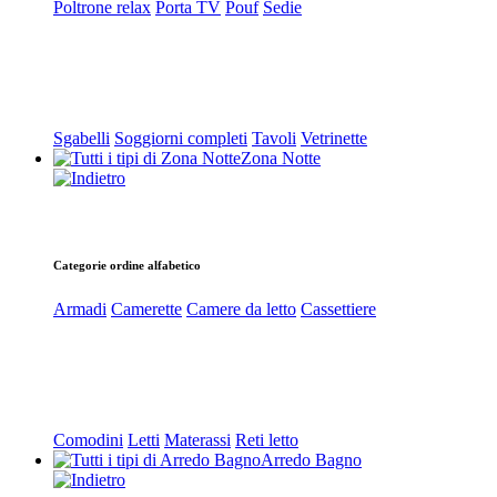
Poltrone relax
Porta TV
Pouf
Sedie
Sgabelli
Soggiorni completi
Tavoli
Vetrinette
Zona Notte
Categorie ordine alfabetico
Armadi
Camerette
Camere da letto
Cassettiere
Comodini
Letti
Materassi
Reti letto
Arredo Bagno