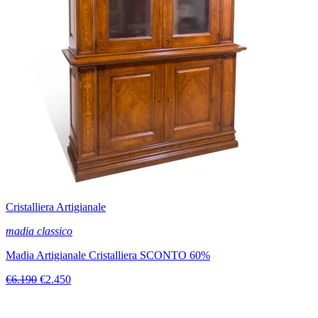
Cristalliera Artigianale
madia classico
Madia Artigianale Cristalliera SCONTO 60%
€6.190
€2.450