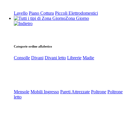
Lavello
Piano Cottura
Piccoli Elettrodomestici
Zona Giorno
Categorie ordine alfabetico
Consolle
Divani
Divani letto
Librerie
Madie
Mensole
Mobili Ingresso
Pareti Attrezzate
Poltrone
Poltrone
letto