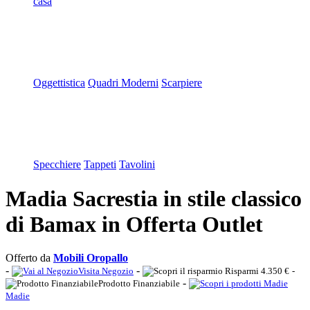
casa
Oggettistica
Quadri Moderni
Scarpiere
Specchiere
Tappeti
Tavolini
Madia Sacrestia in stile classico
di Bamax in Offerta Outlet
Offerto da
Mobili Oropallo
-
-
Visita Negozio
Risparmi 4.350 €
-
-
Prodotto Finanziabile
Madie