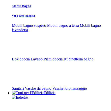
Mobili Bagno
Vai a tutti i modelli
Mobili bagno sospeso
Mobili bagno a terra
Mobili bagno
lavanderia
Box doccia
Lavabo
Piatti doccia
Rubinetteria bagno
Sanitari
Vasche da bagno
Vasche idromassaggio
Edilizia