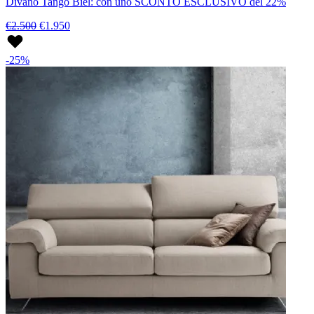
Divano Tango Biel: con uno SCONTO ESCLUSIVO del 22%
€2.500
€1.950
-25%