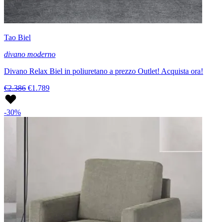
Tao Biel
divano moderno
Divano Relax Biel in poliuretano a prezzo Outlet! Acquista ora!
€2.386
€1.789
-30%