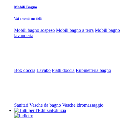
Mobili Bagno
Vai a tutti i modelli
Mobili bagno sospeso
Mobili bagno a terra
Mobili bagno
lavanderia
Box doccia
Lavabo
Piatti doccia
Rubinetteria bagno
Sanitari
Vasche da bagno
Vasche idromassaggio
Edilizia