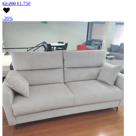
€2.200
€1.750
-26%