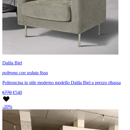
Dalila Biel
poltrona con seduta fissa
Poltroncina in stile moderno modello Dalila Biel a prezzo ribassa
€770
€540
-20%