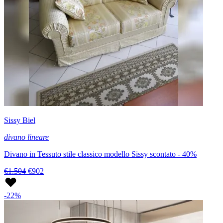
Sissy Biel
divano lineare
Divano in Tessuto stile classico modello Sissy scontato - 40%
€1.504
€902
-22%