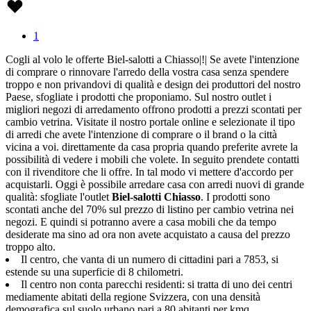
1
Cogli al volo le offerte Biel-salotti a Chiasso|!| Se avete l'intenzione
di comprare o rinnovare l'arredo della vostra casa senza spendere
troppo e non privandovi di qualità e design dei produttori del nostro
Paese, sfogliate i prodotti che proponiamo. Sul nostro outlet i
migliori negozi di arredamento offrono prodotti a prezzi scontati per
cambio vetrina. Visitate il nostro portale online e selezionate il tipo
di arredi che avete l'intenzione di comprare o il brand o la città
vicina a voi. direttamente da casa propria quando preferite avrete la
possibilità di vedere i mobili che volete. In seguito prendete contatti
con il rivenditore che li offre. In tal modo vi mettere d'accordo per
acquistarli. Oggi è possibile arredare casa con arredi nuovi di grande
qualità: sfogliate l'outlet
Biel-salotti
Chiasso
. I prodotti sono
scontati anche del 70% sul prezzo di listino per cambio vetrina nei
negozi. E quindi si potranno avere a casa mobili che da tempo
desiderate ma sino ad ora non avete acquistato a causa del prezzo
troppo alto.
Il centro, che vanta di un numero di cittadini pari a 7853, si
estende su una superficie di 8 chilometri.
Il centro non conta parecchi residenti: si tratta di uno dei centri
mediamente abitati della regione Svizzera, con una densità
demografica sul suolo urbano pari a 80 abitanti per kmq.