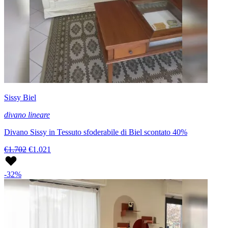
Sissy Biel
divano lineare
Divano Sissy in Tessuto sfoderabile di Biel scontato 40%
€1.702
€1.021
-32%