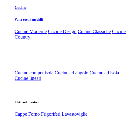
Cucine
Vai a tutti i modelli
Cucine Moderne
Cucine Design
Cucine Classiche
Cucine
Country
Cucine con penisola
Cucine ad angolo
Cucine ad isola
Cucine lineari
Elettrodomestici
Cappe
Forno
Frigoriferi
Lavastoviglie