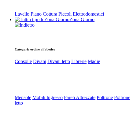
Lavello
Piano Cottura
Piccoli Elettrodomestici
Zona Giorno
Categorie ordine alfabetico
Consolle
Divani
Divani letto
Librerie
Madie
Mensole
Mobili Ingresso
Pareti Attrezzate
Poltrone
Poltrone
letto