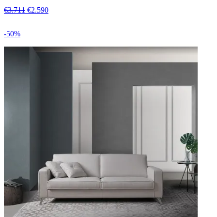
€3.711
€2.590
-50%