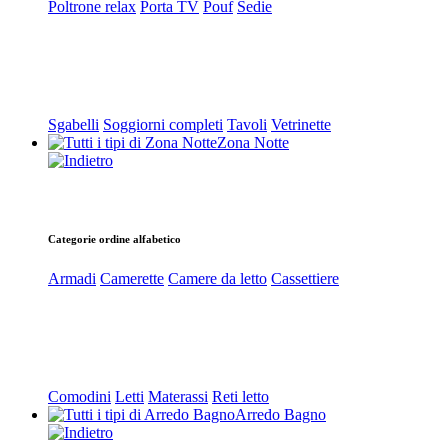
Poltrone relax
Porta TV
Pouf
Sedie
Sgabelli
Soggiorni completi
Tavoli
Vetrinette
Zona Notte
Categorie ordine alfabetico
Armadi
Camerette
Camere da letto
Cassettiere
Comodini
Letti
Materassi
Reti letto
Arredo Bagno