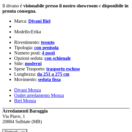
Il divano è
visionabile presso il nostro showroom
e
disponibile in
pronta consegna
.
Marca:
Divani Biel
Modello:Erika
Rivestimento:
tessuto
Tipologia:
con penisola
Numero posti:
4 posti
Opzioni seduta:
con schienale
Stile:
moderni
Spese Trasporto:
trasporto escluso
Lunghezza:
da 251 a 275 cm
Movimento:
seduta fissa
Divani Monza
Outlet arredamento Monza
Biel Monza
Arredamenti Baraggia
Via Piave, 1
20884 Sulbiate (MB)