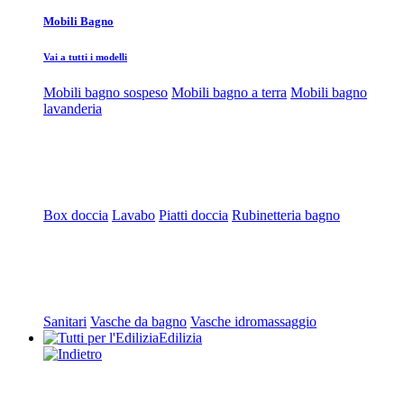
Mobili Bagno
Vai a tutti i modelli
Mobili bagno sospeso
Mobili bagno a terra
Mobili bagno
lavanderia
Box doccia
Lavabo
Piatti doccia
Rubinetteria bagno
Sanitari
Vasche da bagno
Vasche idromassaggio
Edilizia