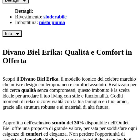
Dettagli
Dettagli:
Rivestimento:
sfoderabile
Imbottitura:
misto piuma
Info
Divano Biel Erika: Qualità e Comfort in
Offerta
Scopri il
Divano Biel Erika
, il modello iconico del celebre marchio
che unisce design contemporaneo e comfort assoluto. Realizzato per
chi cerca
qualità
senza compromessi, questo imbottito è la scelta
ideale per arredare il tuo living con stile e funzionalità. Goditi
momenti di relax o convivialità con la tua famiglia e i tuoi amici,
grazie alla struttura robusta e ai materiali di alta fattura.
Approfitta dell'
esclusivo sconto del 30%
disponibile nell'Outlet.
Biel offre una proposta di grande valore, pensata per soddisfare ogni
esigenza di
comfort
ed eleganza. Non perdere l'opportunità di
acquistare il
modello Erika
a un prezzo imbattibile, garantendo il