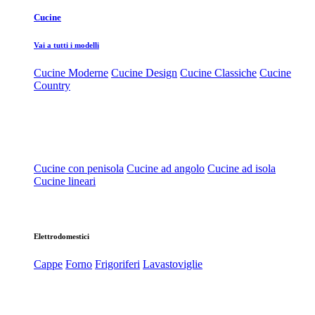
Cucine
Vai a tutti i modelli
Cucine Moderne
Cucine Design
Cucine Classiche
Cucine
Country
Cucine con penisola
Cucine ad angolo
Cucine ad isola
Cucine lineari
Elettrodomestici
Cappe
Forno
Frigoriferi
Lavastoviglie