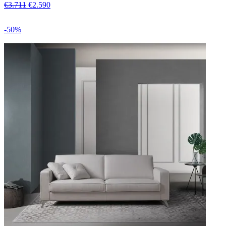
€3.711
€2.590
-50%