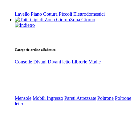
Lavello
Piano Cottura
Piccoli Elettrodomestici
Zona Giorno
Categorie ordine alfabetico
Consolle
Divani
Divani letto
Librerie
Madie
Mensole
Mobili Ingresso
Pareti Attrezzate
Poltrone
Poltrone
letto