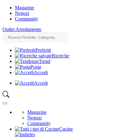
Magazine
Negozi
Community
Outlet Arredamento
Preferiti
Ricerche
Trend
Posta
Accedi
Accedi
Magazine
Negozi
Community
Cucine