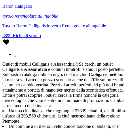
Baron Calligaris
tavolo rettangolare allungabile
Tavolo Baron Calligaris in vetro Rettangolare allungabile
€899
Richiedi sconto
1
Outlet di mobili Calligaris a Alessandria|!| Se cerchi un outlet
Calligaris a
Alessandria
e comuni limitrofi, siamo il posto perfetto.
Sul nostro catalogo online i negozi del marchio
Calligaris
mettono
in mostra vari arredi a prezzo scontato anche del 70% sul prezzo di
listino per cambio vetrina. Pezzi di arredo perfetti dei più noti brand
attualmente a portata di mano per merito della scontistica effettuata.
Entra e potrai scoprire l'outlet, cerca la firma nonché la categoria
merceologica che vuoi e entrerai in un mare di promozioni. Cambia
larredamento della tua casa.
Ha una cittadinanza che raggiunge i 93839 cittadini, distribuiti su
un'area di 203,569 chilometri, la città metropolitana della regione
Piemonte.
Un comune a di medio livello concentrazione di abitanti, che