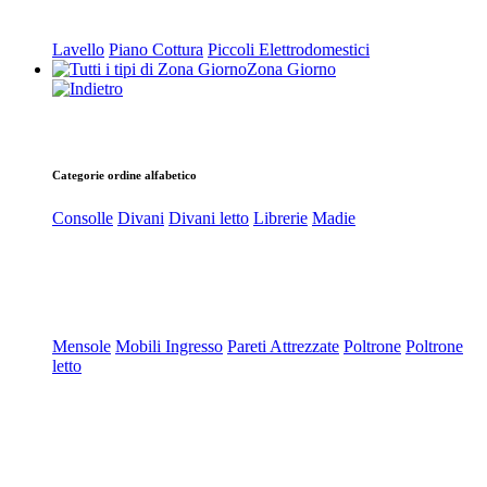
Lavello
Piano Cottura
Piccoli Elettrodomestici
Zona Giorno
Categorie ordine alfabetico
Consolle
Divani
Divani letto
Librerie
Madie
Mensole
Mobili Ingresso
Pareti Attrezzate
Poltrone
Poltrone
letto