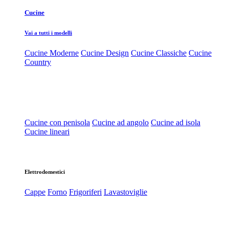
Cucine
Vai a tutti i modelli
Cucine Moderne
Cucine Design
Cucine Classiche
Cucine
Country
Cucine con penisola
Cucine ad angolo
Cucine ad isola
Cucine lineari
Elettrodomestici
Cappe
Forno
Frigoriferi
Lavastoviglie