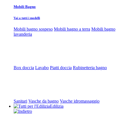
Mobili Bagno
Vai a tutti i modelli
Mobili bagno sospeso
Mobili bagno a terra
Mobili bagno
lavanderia
Box doccia
Lavabo
Piatti doccia
Rubinetteria bagno
Sanitari
Vasche da bagno
Vasche idromassaggio
Edilizia