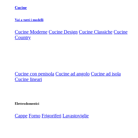
Cucine
Vai a tutti i modelli
Cucine Moderne
Cucine Design
Cucine Classiche
Cucine
Country
Cucine con penisola
Cucine ad angolo
Cucine ad isola
Cucine lineari
Elettrodomestici
Cappe
Forno
Frigoriferi
Lavastoviglie