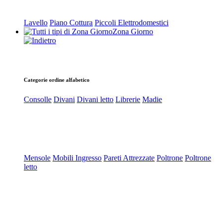
Lavello
Piano Cottura
Piccoli Elettrodomestici
Zona Giorno
Categorie ordine alfabetico
Consolle
Divani
Divani letto
Librerie
Madie
Mensole
Mobili Ingresso
Pareti Attrezzate
Poltrone
Poltrone
letto