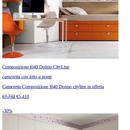
Composizione l040 Doimo CityLine
cameretta con letto a ponte
Cameretta Composizione l040 Doimo cityline in offerta
€7.732
€5.410
-30%