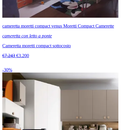
cameretta moretti compact venus Moretti Compact Camerette
cameretta con letto a ponte
Cameretta moretti compact sottocosto
€7.243
€3.200
-30%