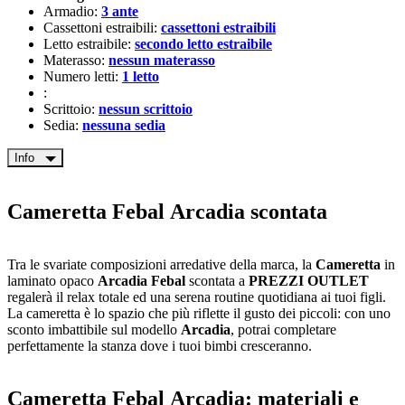
Armadio:
3 ante
Cassettoni estraibili:
cassettoni estraibili
Letto estraibile:
secondo letto estraibile
Materasso:
nessun materasso
Numero letti:
1 letto
:
Scrittoio:
nessun scrittoio
Sedia:
nessuna sedia
Info
Cameretta Febal Arcadia scontata
Tra le svariate composizioni arredative della marca, la
Cameretta
in
laminato opaco
Arcadia Febal
scontata a
PREZZI OUTLET
regalerà il relax totale ed una serena routine quotidiana ai tuoi figli.
La cameretta è lo spazio che più riflette il gusto dei piccoli: con uno
sconto imbattibile sul modello
Arcadia
, potrai completare
perfettamente la stanza dove i tuoi bimbi cresceranno.
Cameretta Febal Arcadia: materiali e