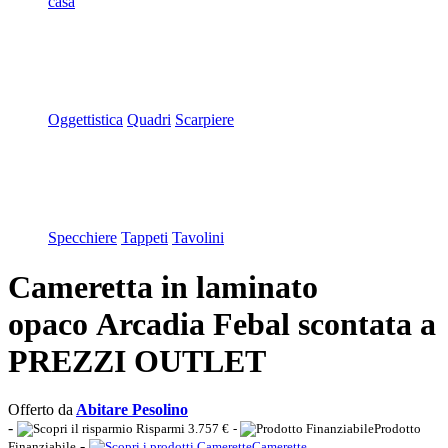
casa
Oggettistica
Quadri
Scarpiere
Specchiere
Tappeti
Tavolini
Cameretta in laminato
opaco Arcadia Febal scontata a
PREZZI OUTLET
Offerto da
Abitare Pesolino
-
Risparmi 3.757 €
-
Prodotto
-
Finanziabile
Camerette