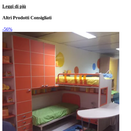
Sedia nessuna sedia
Leggi di più
Contesto:
Camerette
Target:
persona interessata all'acquisto di una
Altri Prodotti Consigliati
Camerette
-56%