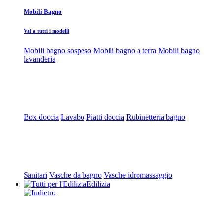
Mobili Bagno
Vai a tutti i modelli
Mobili bagno sospeso
Mobili bagno a terra
Mobili bagno
lavanderia
Box doccia
Lavabo
Piatti doccia
Rubinetteria bagno
Sanitari
Vasche da bagno
Vasche idromassaggio
Edilizia