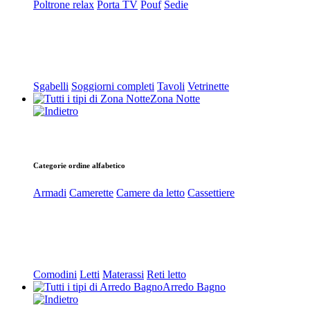
Poltrone relax
Porta TV
Pouf
Sedie
Sgabelli
Soggiorni completi
Tavoli
Vetrinette
Zona Notte
Categorie ordine alfabetico
Armadi
Camerette
Camere da letto
Cassettiere
Comodini
Letti
Materassi
Reti letto
Arredo Bagno