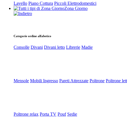
Lavello
Piano Cottura
Piccoli Elettrodomestici
Zona Giorno
Categorie ordine alfabetico
Consolle
Divani
Divani letto
Librerie
Madie
Mensole
Mobili Ingresso
Pareti Attrezzate
Poltrone
Poltrone let
Poltrone relax
Porta TV
Pouf
Sedie