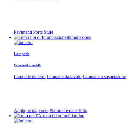
Pavimenti
Porte
Stufe
Illuminazione
Lampade
Vai a tutti i modelli
Lampade da terra
Lampade da tavolo
Lampade a sospensione
Applique da parete
Plafoniere da soffitto
Giardino