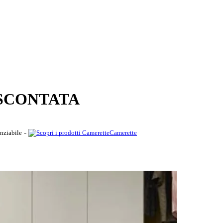
te SCONTATA
-
nziabile
Camerette