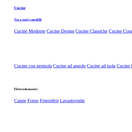
Cucine
Vai a tutti i modelli
Cucine Moderne
Cucine Design
Cucine Classiche
Cucine Cou
Cucine con penisola
Cucine ad angolo
Cucine ad isola
Cucine l
Elettrodomestici
Cappe
Forno
Frigoriferi
Lavastoviglie