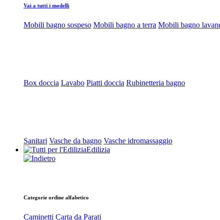
Vai a tutti i modelli
Mobili bagno sospeso
Mobili bagno a terra
Mobili bagno lavan
Box doccia
Lavabo
Piatti doccia
Rubinetteria bagno
Sanitari
Vasche da bagno
Vasche idromassaggio
Edilizia
Categorie ordine alfabetico
Caminetti
Carta da Parati