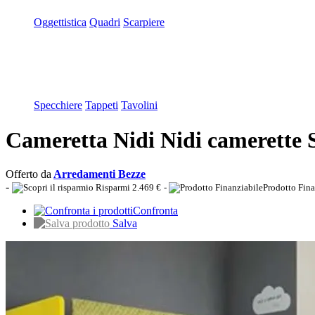
Oggettistica
Quadri
Scarpiere
Specchiere
Tappeti
Tavolini
Cameretta Nidi Nidi cameret
Offerto da
Arredamenti Bezze
-
Risparmi 2.469 €
-
Prodotto Fina
Confronta
Salva