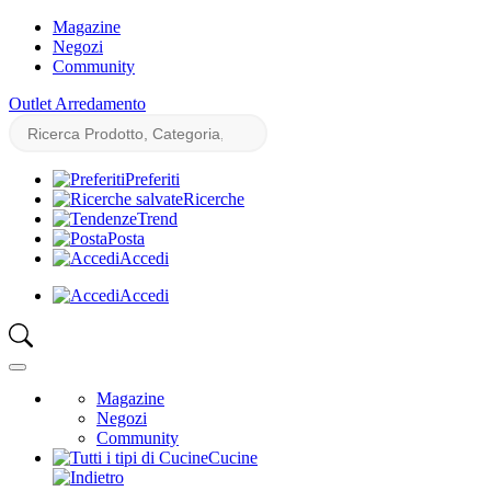
Magazine
Negozi
Community
Outlet Arredamento
Preferiti
Ricerche
Trend
Posta
Accedi
Accedi
Magazine
Negozi
Community
Cucine