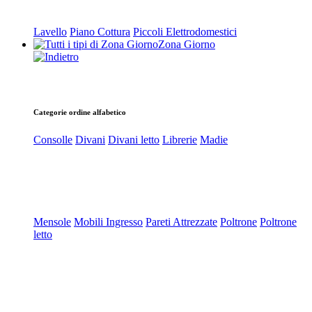
Lavello
Piano Cottura
Piccoli Elettrodomestici
Zona Giorno
Categorie ordine alfabetico
Consolle
Divani
Divani letto
Librerie
Madie
Mensole
Mobili Ingresso
Pareti Attrezzate
Poltrone
Poltrone
letto