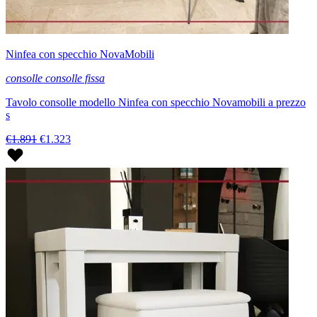
Ninfea con specchio NovaMobili
consolle consolle fissa
Tavolo consolle modello Ninfea con specchio Novamobili a prezzo
s
€1.891
€1.323