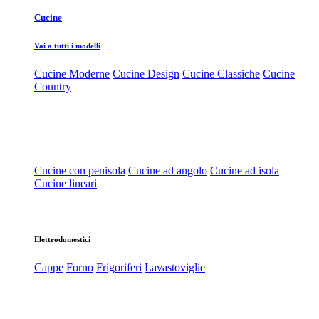
Cucine
Vai a tutti i modelli
Cucine Moderne
Cucine Design
Cucine Classiche
Cucine
Country
Cucine con penisola
Cucine ad angolo
Cucine ad isola
Cucine lineari
Elettrodomestici
Cappe
Forno
Frigoriferi
Lavastoviglie