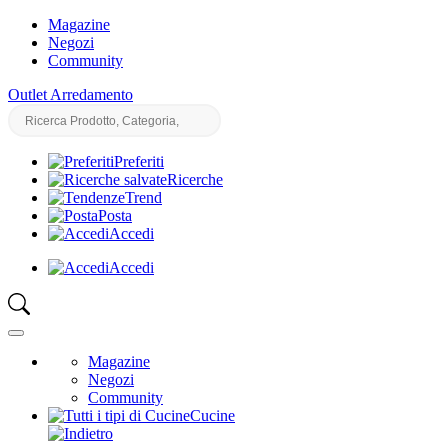
Magazine
Negozi
Community
Outlet Arredamento
Preferiti
Ricerche
Trend
Posta
Accedi
Accedi
Magazine
Negozi
Community
Cucine