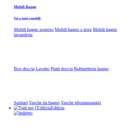
Mobili Bagno
Vai a tutti i modelli
Mobili bagno sospeso
Mobili bagno a terra
Mobili bagno
lavanderia
Box doccia
Lavabo
Piatti doccia
Rubinetteria bagno
Sanitari
Vasche da bagno
Vasche idromassaggio
Edilizia