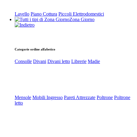
Lavello
Piano Cottura
Piccoli Elettrodomestici
Zona Giorno
Categorie ordine alfabetico
Consolle
Divani
Divani letto
Librerie
Madie
Mensole
Mobili Ingresso
Pareti Attrezzate
Poltrone
Poltrone
letto