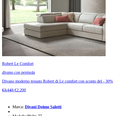
Robert Le Comfort
divano con penisola
Divano moderno tessuto Robert di Le comfort con sconto del - 30%
€3.143
€2.200
Marca:
Divani Doimo Salotti