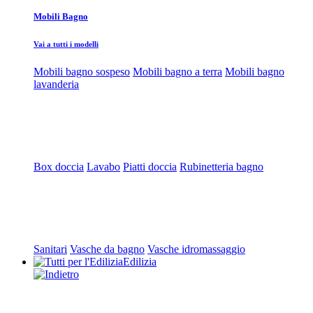
Mobili Bagno
Vai a tutti i modelli
Mobili bagno sospeso
Mobili bagno a terra
Mobili bagno
lavanderia
Box doccia
Lavabo
Piatti doccia
Rubinetteria bagno
Sanitari
Vasche da bagno
Vasche idromassaggio
Edilizia