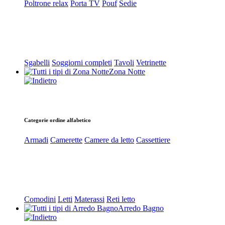
Poltrone relax
Porta TV
Pouf
Sedie
Sgabelli
Soggiorni completi
Tavoli
Vetrinette
Zona Notte
Categorie ordine alfabetico
Armadi
Camerette
Camere da letto
Cassettiere
Comodini
Letti
Materassi
Reti letto
Arredo Bagno