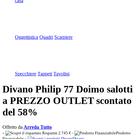
casa
Oggettistica
Quadri
Scarpiere
Specchiere
Tappeti
Tavolini
Divano Philip 77 Doimo salotti
a PREZZO OUTLET scontato
del 58%
Offerto da
Arreda Tutto
-
Risparmi 2.745 €
-
Prodotto
-
Finanziabile
Divani