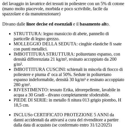
del lavaggio in lavatrice dei tessuti in poliestere con un 5% di cotone
(mano molto piacevole, morbida e poco scrivibile, facile da
spazzolare e da manutenzionare)
Divano dalle
linee decise ed essenziali
e il
basamento alt
o.
STRUTTURA: legno massiccio di abete, pannello di
particelle di legno grezzo.
MOLLEGGIO DELLA SEDUTA: cinghie elastiche fi ssate
con punti metallici.
IMBOTTITURA STRUTTURA: poliuretano espanso, con
densità differenziata 21 kg/m³, resinato accoppiato da 200
g/m².
IMBOTTITURA CUSCINI: schienali in miscela di fiocco di
poliestere e piuma d' oca al 50%. Sedute in poliuretano
espanso indeformabile, densità 30 kg/m³ e resinato accoppiato
280 g/m².
RIVESTIMENTO: tessuto Erika, idrorepellente, lavabile in
acqua a 30 Gradi - divano completamente sfoderabile.
PIEDE DI SERIE: in metallo fi nitura 013 grigio piombo, H
18,5 cm.
INCLUSo CERTIFICATO PROTEZIONE 5 ANNI da
danni accidentali da attivarsi a cura del rivenditore a partire
dalla data di acquisto (se confermato entro 31/12/2025)