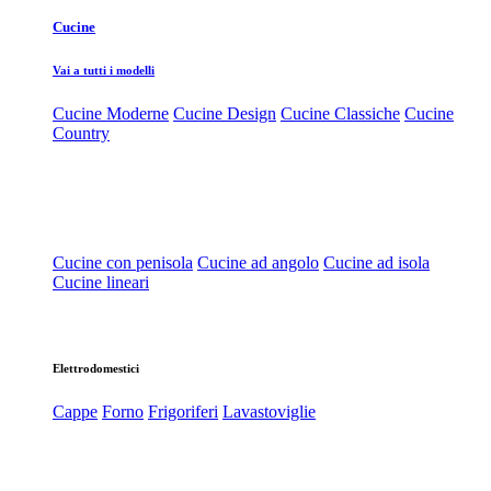
Cucine
Vai a tutti i modelli
Cucine Moderne
Cucine Design
Cucine Classiche
Cucine
Country
Cucine con penisola
Cucine ad angolo
Cucine ad isola
Cucine lineari
Elettrodomestici
Cappe
Forno
Frigoriferi
Lavastoviglie