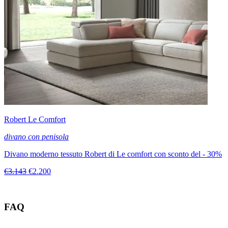
Robert Le Comfort
divano con penisola
Divano moderno tessuto Robert di Le comfort con sconto del - 30%
€3.143
€2.200
FAQ