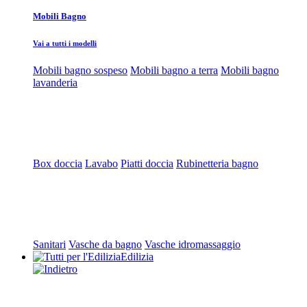
Mobili Bagno
Vai a tutti i modelli
Mobili bagno sospeso
Mobili bagno a terra
Mobili bagno
lavanderia
Box doccia
Lavabo
Piatti doccia
Rubinetteria bagno
Sanitari
Vasche da bagno
Vasche idromassaggio
Edilizia