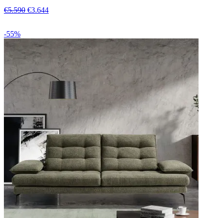
€5.590
€3.644
-55%