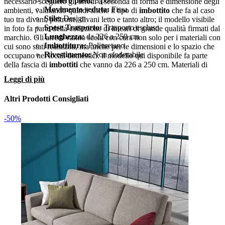
Numero posti:
3 posti
necessario scegliere gli arredi a seconda di forma e dimensione degli
Movimento seduta:
Fissa
ambienti, valutando quindi anche il tipo di
imbottito
che fa al caso
Stile:
Design
tuo tra divani, poltrone, divani letto e tanto altro; il modello visibile
Spese Trasporto:
Trasporto escluso
in foto fa parte della collezione di lineari di grande qualità firmati dal
Lunghezza:
da 226 a 250 cm
marchio. Gli arredi vanno scelti con cura non solo per i materiali con
Imbottitura:
Poliuretano
cui sono stati realizzati, ma anche per le dimensioni e lo spazio che
Rivestimento:
Non sfoderabile
occupano nei locali domestici: il modello qui disponibile fa parte
della fascia di
imbottiti
che vanno da 226 a 250 cm. Materiali di
qualità e linee ben studiate caratterizzano questo modello di
Leggi di più
imbottito
, raffinato e dall'estetica raffinata: sarà soluzione ideale per
ultimare dal punto di vista estetico il tuo soggiorno in stile design. Il
Altri Prodotti Consigliati
trasporto, con annesse spese, è da considerare con attenzione
durante l'acquisto di
imbottiti
sul webtrasporto escluso per questa
-50%
soluzione in Offerta Outlet.