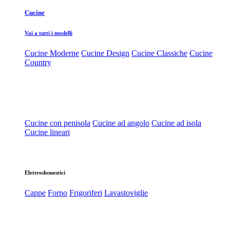
Cucine
Vai a tutti i modelli
Cucine Moderne
Cucine Design
Cucine Classiche
Cucine
Country
Cucine con penisola
Cucine ad angolo
Cucine ad isola
Cucine lineari
Elettrodomestici
Cappe
Forno
Frigoriferi
Lavastoviglie