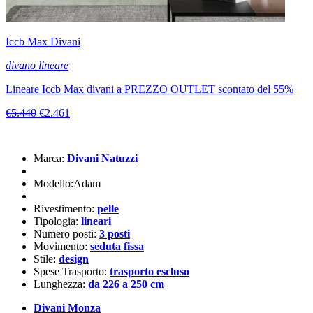
Iccb Max Divani
divano lineare
Lineare Iccb Max divani a PREZZO OUTLET scontato del 55%
€5.440
€2.461
Marca:
Divani Natuzzi
Modello:Adam
Rivestimento:
pelle
Tipologia:
lineari
Numero posti:
3 posti
Movimento:
seduta fissa
Stile:
design
Spese Trasporto:
trasporto escluso
Lunghezza:
da 226 a 250 cm
Divani Monza