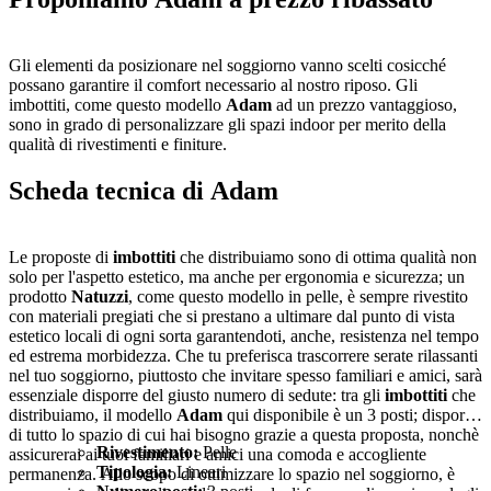
Gli elementi da posizionare nel soggiorno vanno scelti cosicché
possano garantire il comfort necessario al nostro riposo. Gli
imbottiti, come questo modello
Adam
ad un prezzo vantaggioso,
sono in grado di personalizzare gli spazi indoor per merito della
qualità di rivestimenti e finiture.
Scheda tecnica di
Adam
Le proposte di
imbottiti
che distribuiamo sono di ottima qualità non
solo per l'aspetto estetico, ma anche per ergonomia e sicurezza; un
prodotto
Natuzzi
, come questo modello in pelle, è sempre rivestito
con materiali pregiati che si prestano a ultimare dal punto di vista
estetico locali di ogni sorta garantendoti, anche, resistenza nel tempo
ed estrema morbidezza. Che tu preferisca trascorrere serate rilassanti
nel tuo soggiorno, piuttosto che invitare spesso familiari e amici, sarà
essenziale disporre del giusto numero di sedute: tra gli
imbottiti
che
distribuiamo, il modello
Adam
qui disponibile è un 3 posti; disporrai
di tutto lo spazio di cui hai bisogno grazie a questa proposta, nonchè
Rivestimento:
Pelle
assicurerai ai tuoi familiari e amici una comoda e accogliente
Tipologia:
Lineari
permanenza. Allo scopo di ottimizzare lo spazio nel soggiorno, è