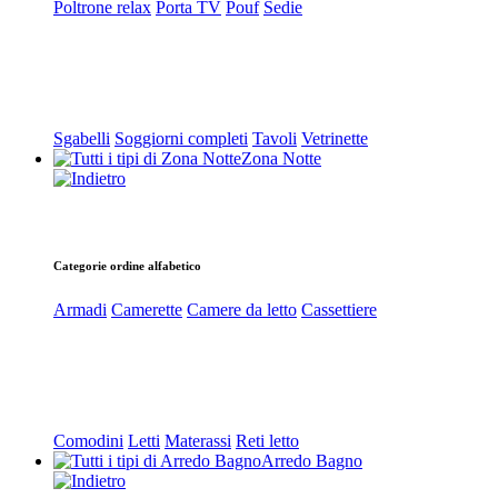
Poltrone relax
Porta TV
Pouf
Sedie
Sgabelli
Soggiorni completi
Tavoli
Vetrinette
Zona Notte
Categorie ordine alfabetico
Armadi
Camerette
Camere da letto
Cassettiere
Comodini
Letti
Materassi
Reti letto
Arredo Bagno