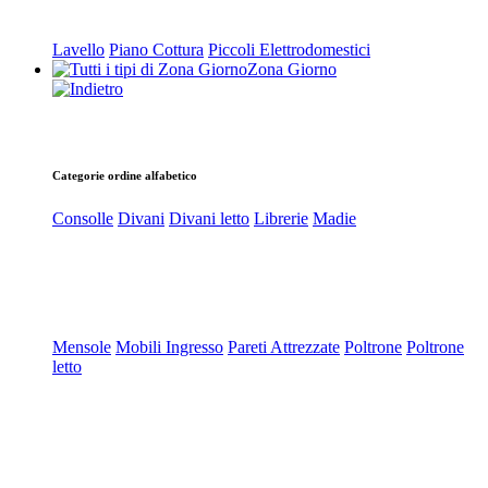
Lavello
Piano Cottura
Piccoli Elettrodomestici
Zona Giorno
Categorie ordine alfabetico
Consolle
Divani
Divani letto
Librerie
Madie
Mensole
Mobili Ingresso
Pareti Attrezzate
Poltrone
Poltrone
letto