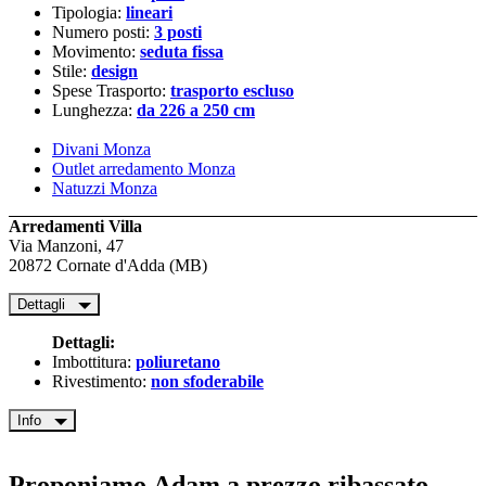
Tipologia:
lineari
Numero posti:
3 posti
Movimento:
seduta fissa
Stile:
design
Spese Trasporto:
trasporto escluso
Lunghezza:
da 226 a 250 cm
Divani Monza
Outlet arredamento Monza
Natuzzi Monza
Arredamenti Villa
Via Manzoni, 47
20872 Cornate d'Adda (MB)
Dettagli
Dettagli:
Imbottitura:
poliuretano
Rivestimento:
non sfoderabile
Info
Proponiamo
Adam
a prezzo ribassato